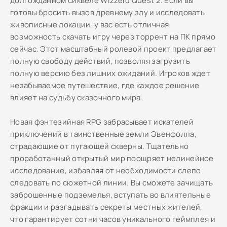
долгожданном сиквеле Wizzerd Quest 2. Если вы
готовы бросить вызов древнему злу и исследовать
живописные локации, у вас есть отличная
возможность скачать игру через торрент на ПК прямо
сейчас. Этот масштабный ролевой проект предлагает
полную свободу действий, позволяя загрузить
полную версию без лишних ожиданий. Игроков ждет
незабываемое путешествие, где каждое решение
влияет на судьбу сказочного мира.
Новая фэнтезийная RPG забрасывает искателей
приключений в таинственные земли Эвенфолла,
страдающие от пугающей скверны. Тщательно
проработанный открытый мир поощряет нелинейное
исследование, избавляя от необходимости слепо
следовать по сюжетной линии. Вы сможете зачищать
заброшенные подземелья, вступать во влиятельные
фракции и разгадывать секреты местных жителей,
что гарантирует сотни часов уникального геймплея и