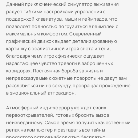
Данный приключенческий симулятор выживания
радует гибкими настройками управления с
поддержкой клавиатуры, мыши и геймпадов, что
позволяет полностью погрузиться в геймплей с
максимальным комфортом. Современный
графический движок выдает детализированную
картинку с реалистичной игрой света и тени,
благодаря чему игрок физически ощущает
нарастающее чувство тревоги в заброшенных
коридорах. Постоянная борьба за жизнь и
непредсказуемые сюжетные повороты не дадут вам
расслабиться ни на секунду, превращая прохождение
в эмоциональный аттракцион.
Атмосферный инди-хоррор уже ждет своих
первооткрывателей, готовых бросить вызов
неизведанному. Самое время получить качественный
репак на компьютер и разгадать все тайны
проклятого острова абсолютно бесплатно.