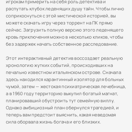
игрокам примерить на себя роль детектива и
распутать клубок леденящих душу тайн. Чтобы лично
соприкоснуться с этой мистической историей, вы
можете скачать игру через торрент на ПК прямо
сейчас. Загрузить полную версию этого леденящего
кровь приключения можно в несколько кликов, чтобы
без задержек начать собственное расследование.
Этот интерактивный детектив воссоздает реальную
хронологию жутких событий, происходивших на
печально известном итальянском острове. Сначала
здесь находился карантинный изолятор для больных
чумой, затем — жестокая психиатрическая лечебница,
а в 1960 году территорию выкупил богатый магнат,
планировавший обустроить тут семейную виллу.
Однако амбициозный план обернулся трагедией, и
теперь вам предстоит выяснить, какая неведомая
сила оборвала жизнь богача и его близких.