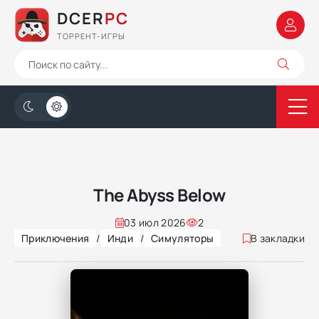
DCER
PC
ТОРРЕНТ-ИГРЫ
The Abyss Below
03 июл 2026
2
Приключения
/
Инди
/
Симуляторы
В закладки