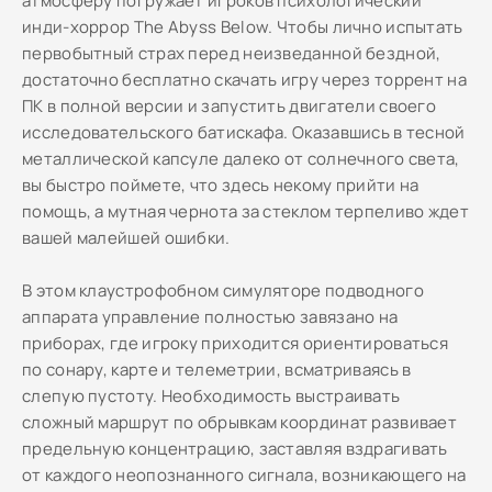
атмосферу погружает игроков психологический
инди-хоррор The Abyss Below. Чтобы лично испытать
первобытный страх перед неизведанной бездной,
достаточно бесплатно скачать игру через торрент на
ПК в полной версии и запустить двигатели своего
исследовательского батискафа. Оказавшись в тесной
металлической капсуле далеко от солнечного света,
вы быстро поймете, что здесь некому прийти на
помощь, а мутная чернота за стеклом терпеливо ждет
вашей малейшей ошибки.
В этом клаустрофобном симуляторе подводного
аппарата управление полностью завязано на
приборах, где игроку приходится ориентироваться
по сонару, карте и телеметрии, всматриваясь в
слепую пустоту. Необходимость выстраивать
сложный маршрут по обрывкам координат развивает
предельную концентрацию, заставляя вздрагивать
от каждого неопознанного сигнала, возникающего на