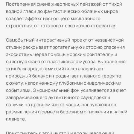
Постепенная смена живописных пейзажей от тихой
водной глади до фантастических облачных миров
создает эффект настоящего масштабного
странствия, от которого невозможно оторваться.
Самобытный интерактивный проект от независимой
студии раскрывает трогательную историю спасения
экосистемы через помощь морским обитателям и
очистку океана от пластикового мусора. Выполнение
этих благородных миссий восстанавливает
природный баланс и продвигает главного героя по
сюжету, наполненному глубокими символическими
событиями. Эмоциональный фон усиливается за счет
завораживающего аутентичного саундтрека и
озвучки на древнем языке маори, погружающих в
размышления о семье и бережном отношении к нашей
планете.
Прикоснитесь к этой чистой и воодушевляющей