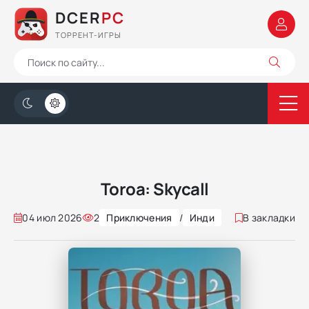
DCER
PC
ТОРРЕНТ-ИГРЫ
Toroa: Skycall
04 июл 2026
2
Приключения
/
Инди
В закладки