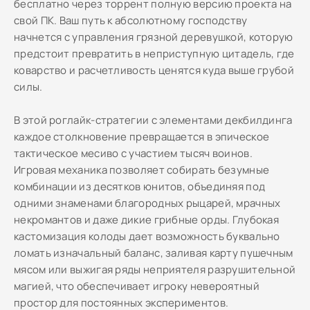
бесплатно через торрент полную версию проекта на
свой ПК. Ваш путь к абсолютному господству
начнется с управления грязной деревушкой, которую
предстоит превратить в неприступную цитадель, где
коварство и расчетливость ценятся куда выше грубой
силы.
В этой роглайк-стратегии с элементами декбилдинга
каждое столкновение превращается в эпическое
тактическое месиво с участием тысяч воинов.
Игровая механика позволяет собирать безумные
комбинации из десятков юнитов, объединяя под
одними знаменами благородных рыцарей, мрачных
некромантов и даже дикие грибные орды. Глубокая
кастомизация колоды дает возможность буквально
ломать изначальный баланс, заливая карту пушечным
мясом или выжигая ряды неприятеля разрушительной
магией, что обеспечивает игроку невероятный
простор для постоянных экспериментов.