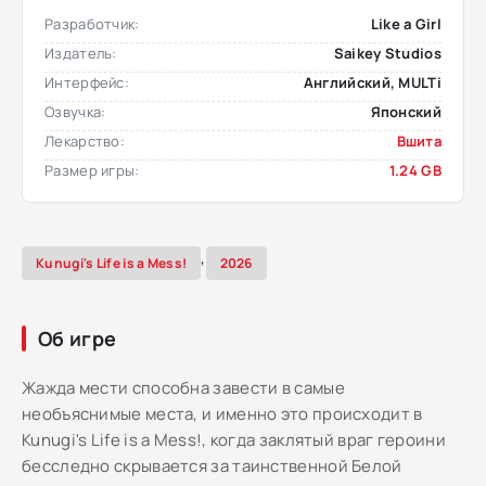
Разработчик:
Like a Girl
Издатель:
Saikey Studios
Интерфейс:
Английский, MULTi
Озвучка:
Японский
Лекарство:
Вшита
Размер игры:
1.24 GB
,
Kunugi's Life is a Mess!
2026
Об игре
Жажда мести способна завести в самые
необъяснимые места, и именно это происходит в
Kunugi's Life is a Mess!, когда заклятый враг героини
бесследно скрывается за таинственной Белой