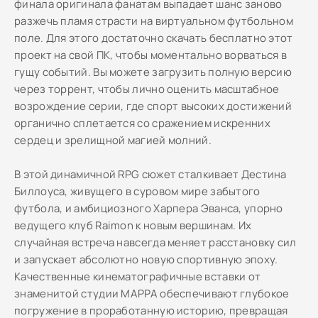
финала оригинала фанатам выпадает шанс заново
разжечь пламя страсти на виртуальном футбольном
поле. Для этого достаточно скачать бесплатно этот
проект на свой ПК, чтобы моментально ворваться в
гущу событий. Вы можете загрузить полную версию
через торрент, чтобы лично оценить масштабное
возрождение серии, где спорт высоких достижений
органично сплетается со сражением искренних
сердец и зрелищной магией молний.
В этой динамичной RPG сюжет сталкивает Дестина
Биллоуса, живущего в суровом мире забытого
футбола, и амбициозного Харпера Эванса, упорно
ведущего клуб Raimon к новым вершинам. Их
случайная встреча навсегда меняет расстановку сил
и запускает абсолютно новую спортивную эпоху.
Качественные кинематографичные вставки от
знаменитой студии MAPPA обеспечивают глубокое
погружение в проработанную историю, превращая