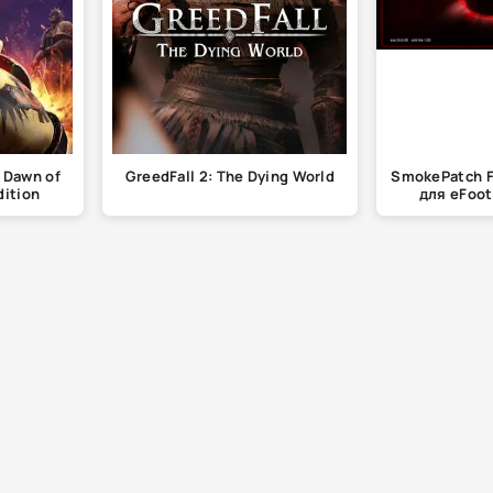
 Dawn of
GreedFall 2: The Dying World
SmokePatch Fo
dition
для eFoot