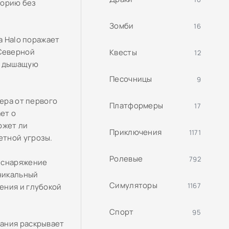
торию без
Зомби
16
a Halo поражает
Северной
Квесты
12
, дышащую
Песочницы
9
тера от первого
Платформеры
17
ет о
ожет ли
Приключения
1171
етной угрозы.
Ролевые
792
ь снаряжение
Уникальный
Симуляторы
1167
ения и глубокой
Спорт
95
пания раскрывает