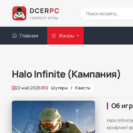
DCER
PC
ТОРРЕНТ-ИГРЫ
Главная
Жанры
Halo Infinite (Кампания)
22 май 2026
2
Шутеры
/
Квесты
Об иг
Halo Infin
конфликт в