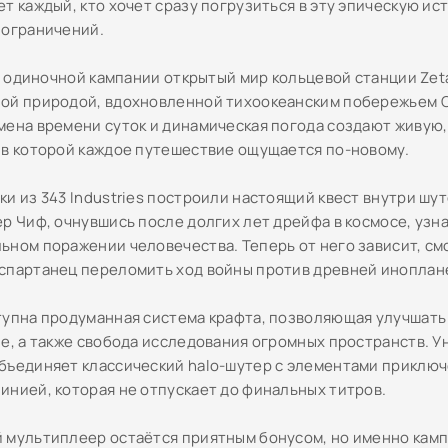
т каждый, кто хочет сразу погрузиться в эту эпическую ис
 ограничений.
fi одиночной кампании открытый мир кольцевой станции Zet
ой природой, вдохновленной тихоокеанским побережьем 
мена времени суток и динамическая погода создают живую
 в которой каждое путешествие ощущается по-новому.
ки из 343 Industries построили настоящий квест внутри шу
р Чиф, очнувшись после долгих лет дрейфа в космосе, узна
ьном поражении человечества. Теперь от него зависит, см
спартанец переломить ход войны против древней иноплан
тупна продуманная система крафта, позволяющая улучшат
ле, а также свобода исследования огромных пространств. 
бъединяет классический halo-шутер с элементами приключ
инией, которая не отпускает до финальных титров.
 мультиплеер остаётся приятным бонусом, но именно кам