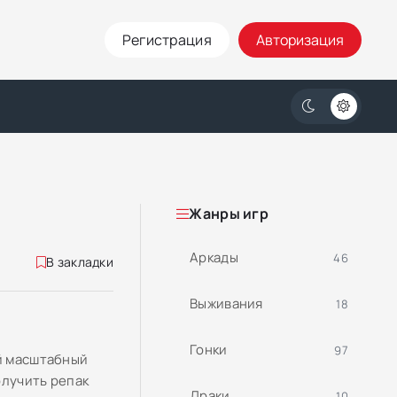
Регистрация
Авторизация
Жанры игр
Аркады
46
В закладки
Выживания
18
Гонки
97
ый масштабный
олучить репак
Драки
10