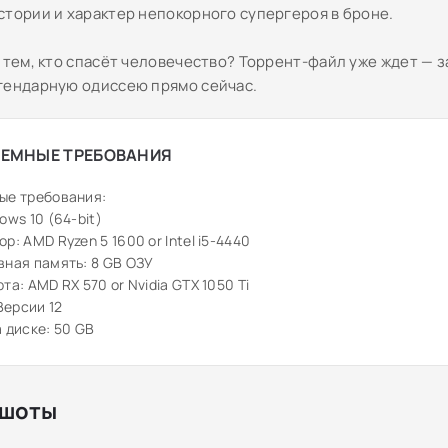
стории и характер непокорного супергероя в броне.
 тем, кто спасёт человечество? Торрент-файл уже ждет — з
гендарную одиссею прямо сейчас.
ЕМНЫЕ ТРЕБОВАНИЯ
ые требования:
ows 10 (64-bit)
р: AMD Ryzen 5 1600 or Intel i5-4440
ная память: 8 GB ОЗУ
та: AMD RX 570 or Nvidia GTX 1050 Ti
 Версии 12
 диске: 50 GB
шоты