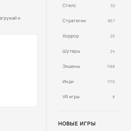
Стелс
32
агружай и
Стратегии
857
Хоррор
25
Шутеры
24
Экшены
1198
Инди
1715
VR игры
8
НОВЫЕ ИГРЫ