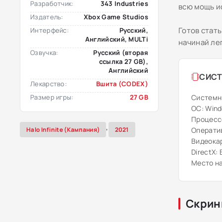
Разработчик:
343 Industries
всю мощь и
Издатель:
Xbox Game Studios
Готов стать
Интерфейс:
Русский,
Английский, MULTi
начинай ле
Озвучка:
Русский (вторая
ссылка 27 GB),
Английский
СИСТ
Лекарство:
Вшита (CODEX)
Размер игры:
27 GB
Системн
ОС: Wind
Процессо
,
Halo Infinite (Кампания)
2021
Оператив
Видеокар
DirectX:
Место на
Скрин