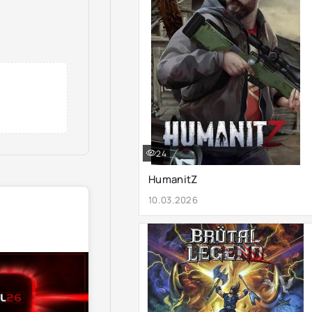
24
HumanitZ
10.03.2026