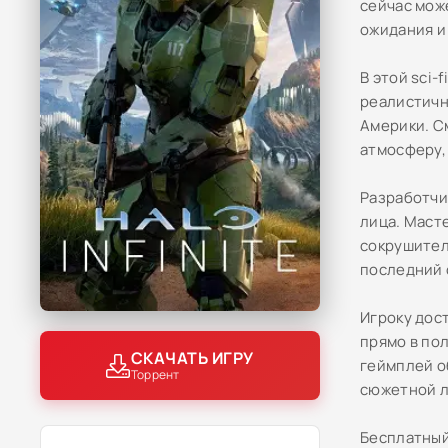
сейчас може
ожидания и
В этой sci-
реалистичн
Америки. С
атмосферу,
Разработчи
лица. Масте
сокрушител
последний 
Игроку дос
прямо в по
СКАЧАТЬ ИГРУ
геймплей о
Торрент
сюжетной л
Бесплатный