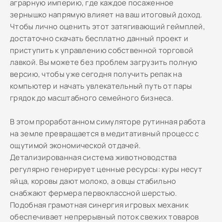
аграрную империю, где каждое посаженное
зернышко напрямую влияет на ваш итоговый доход.
Чтобы лично оценить этот затягивающий геймплей,
достаточно скачать бесплатно данный проект и
приступить к управлению собственной торговой
лавкой. Вы можете без проблем загрузить полную
версию, чтобы уже сегодня получить репак на
компьютер и начать увлекательный путь от пары
грядок до масштабного семейного бизнеса.
В этом проработанном симуляторе рутинная работа
на земле превращается в медитативный процесс с
ощутимой экономической отдачей.
Детализированная система животноводства
регулярно генерирует ценные ресурсы: куры несут
яйца, коровы дают молоко, а овцы стабильно
снабжают фермера первоклассной шерстью.
Подобная грамотная синергия игровых механик
обеспечивает непрерывный поток свежих товаров