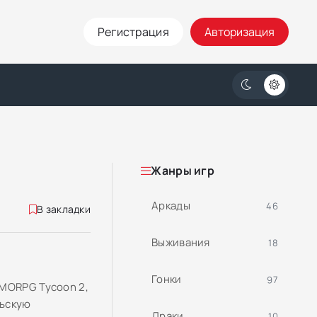
Регистрация
Авторизация
Жанры игр
Аркады
46
В закладки
Выживания
18
Гонки
97
MMORPG Tycoon 2,
льскую
Драки
10