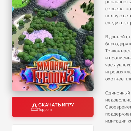
реальность
сервера, п
полную вер
следить за
В данной с
благодаря 
Тонкая нас
и прописыв
часы увлек
игровых кл
охотнее пл
Одиночный 
недовольны
СКАЧАТЬ ИГРУ
Своевремен
Торрент
поддержива
имитации к