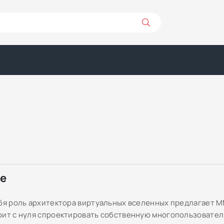
ре
ебя роль архитектора виртуальных вселенных предлагает 
оит с нуля спроектировать собственную многопользовате