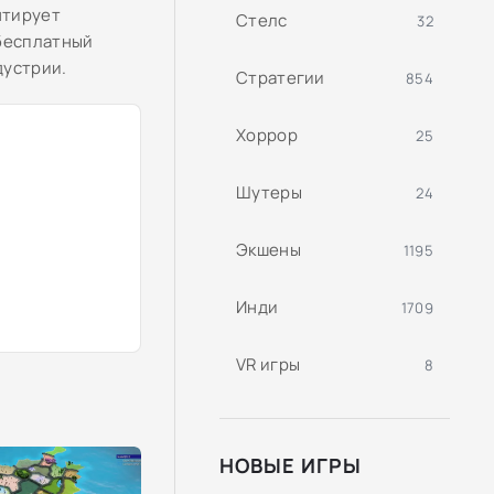
нтирует
Стелс
32
 бесплатный
дустрии.
Стратегии
854
Хоррор
25
Шутеры
24
Экшены
1195
Инди
1709
VR игры
8
НОВЫЕ ИГРЫ