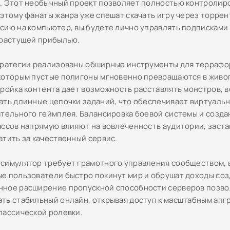
. Этот необычный проект позволяет полностью контролир
оэтому фанаты жанра уже спешат скачать игру через торрен
сию на компьютер, вы будете лично управлять подписками
 растущей прибылью.
тратегии реализованы обширные инструменты для террафо
которым пустые полигоны мгновенно превращаются в живо
тройка контента дает возможность расставлять монстров, 
ать длинные цепочки заданий, что обеспечивает виртуаль
ательного геймплея. Балансировка боевой системы и созд
ассов напрямую влияют на вовлеченность аудитории, заст
атить за качественный сервис.
симулятор требует грамотного управления сообществом, 
е пользователи быстро покинут мир и обрушат доходы соз
ное расширение пропускной способности серверов позво
ть стабильный онлайн, открывая доступ к масштабным апг
лассической ролевки.