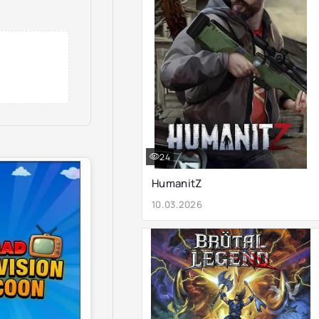
24
HumanitZ
10.03.2026