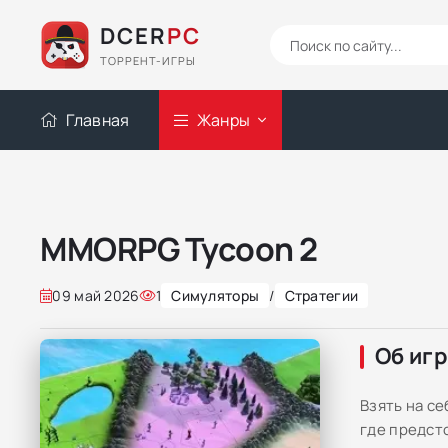
DCER
PC
ТОРРЕНТ-ИГРЫ
Главная
Жанры
MMORPG Tycoon 2
09 май 2026
1
Симуляторы
/
Стратегии
Об иг
Взять на с
где предст