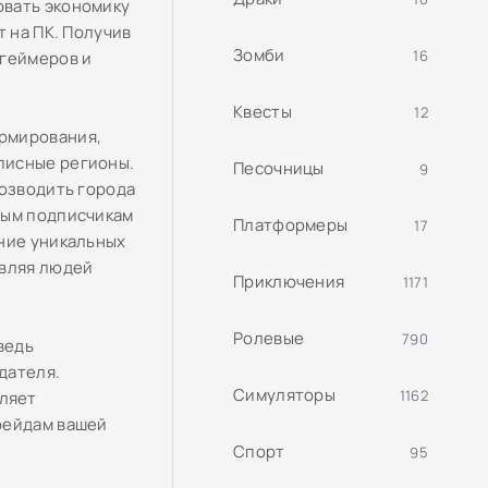
овать экономику
т на ПК. Получив
Зомби
16
 геймеров и
Квесты
12
рмирования,
писные регионы.
Песочницы
9
возводить города
ным подписчикам
Платформеры
17
ание уникальных
авляя людей
Приключения
1171
Ролевые
790
ведь
дателя.
Симуляторы
1162
ляет
рейдам вашей
Спорт
95