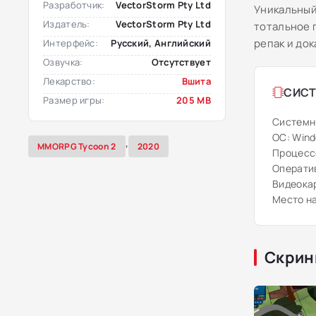
Разработчик:
VectorStorm Pty Ltd
Уникальный
Издатель:
VectorStorm Pty Ltd
тотальное 
репак и док
Интерфейс:
Русский, Английский
Озвучка:
Отсутствует
Лекарство:
Вшита
СИСТ
Размер игры:
205 MB
Системн
ОС: Windo
,
MMORPG Tycoon 2
2020
Процессо
Оператив
Видеокар
Место на
Скрин