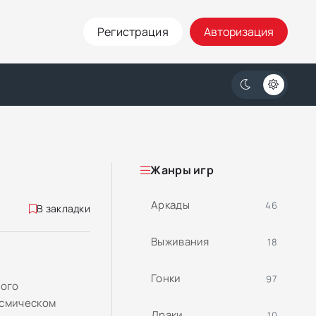
Регистрация
Авторизация
Жанры игр
Аркады
46
В закладки
Выживания
18
Гонки
97
ного
осмическом
Драки
10