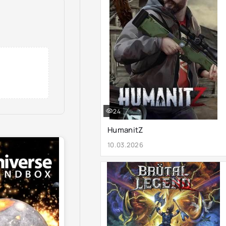
24
HumanitZ
10.03.2026