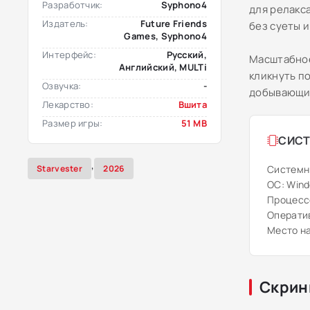
Разработчик:
Syphono4
для релакс
Издатель:
Future Friends
без суеты и
Games, Syphono4
Интерфейс:
Русский,
Масштабное
Английский, MULTi
кликнуть п
Озвучка:
-
добывающий
Лекарство:
Вшита
Размер игры:
51 MB
СИСТ
,
Starvester
2026
Системн
ОС: Windo
Процессо
Оператив
Место на
Скрин