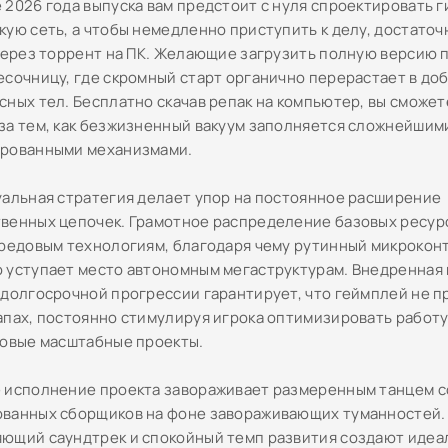
 2026 года выпуска вам предстоит с нуля спроектировать 
кую сеть, а чтобы немедленно приступить к делу, достаточ
 через торрент на ПК. Желающие загрузить полную версию 
есочницу, где скромный старт органично перерастает в до
сных тел. Бесплатно скачав репак на компьютер, вы сможет
за тем, как безжизненный вакуум заполняется сложнейшим
рованными механизмами.
уальная стратегия делает упор на постоянное расширение
венных цепочек. Грамотное распределение базовых ресур
ередовым технологиям, благодаря чему рутинный микрокон
 уступает место автономным мегаструктурам. Внедренная
 долгосрочной прогрессии гарантирует, что геймплей не п
апах, постоянно стимулируя игрока оптимизировать работу
новые масштабные проекты.
 исполнение проекта завораживает размеренным танцем 
ванных сборщиков на фоне завораживающих туманностей.
ющий саундтрек и спокойный темп развития создают идеа