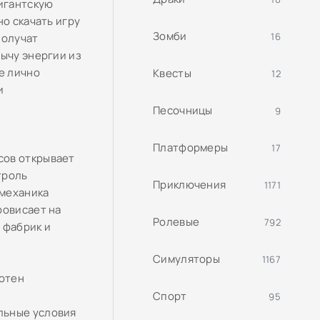
гигантскую
но скачать игру
Зомби
16
получат
бычу энергии из
е лично
Квесты
12
и
Песочницы
9
Платформеры
17
сов открывает
троль
Приключения
1171
 механика
ровисает на
Ролевые
792
 фабрик и
Симуляторы
1167
сотен
Спорт
95
льные условия