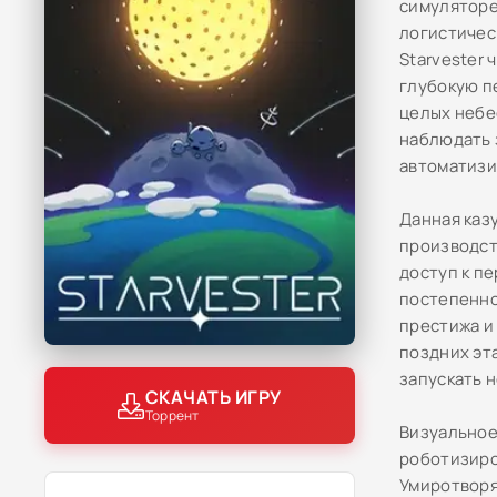
симуляторе
логистичес
Starvester
глубокую п
целых небе
наблюдать 
автоматизи
Данная каз
производст
доступ к п
постепенно
престижа и
поздних эт
запускать 
СКАЧАТЬ ИГРУ
Торрент
Визуальное
роботизиро
Умиротворя