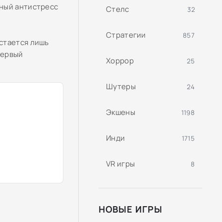
тный антистресс
Стелс
32
Стратегии
857
стается лишь
первый
Хоррор
25
Шутеры
24
Экшены
1198
Инди
1715
VR игры
8
НОВЫЕ ИГРЫ