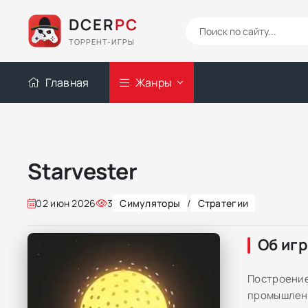
DCER
PC
ТОРРЕНТ-ИГРЫ
Главная
Жанры
Starvester
02 июн 2026
3
Симуляторы
/
Стратегии
Об иг
Построение
промышленн