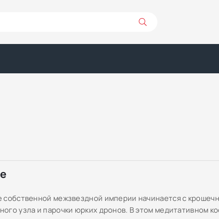
ре
 собственной межзвездной империи начинается с крошеч
ого узла и парочки юрких дронов. В этом медитативном к