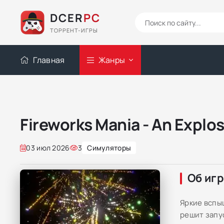
DCER
PC
ТОРРЕНТ-ИГРЫ
Главная
Жанры
Fireworks Mania - An Explo
03 июл 2026
3
Симуляторы
Об иг
Яркие вспы
решит запус