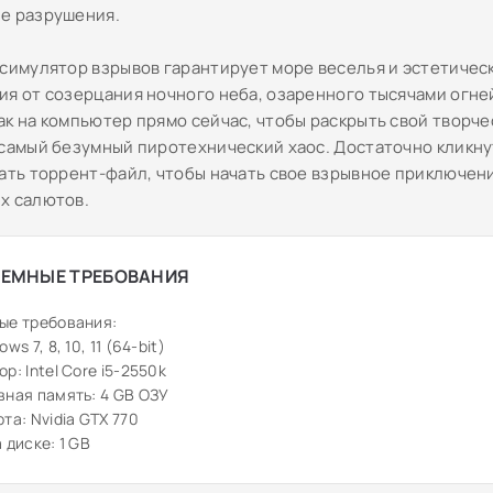
е разрушения.
 симулятор взрывов гарантирует море веселья и эстетичес
ия от созерцания ночного неба, озаренного тысячами огне
ак на компьютер прямо сейчас, чтобы раскрыть свой творч
 самый безумный пиротехнический хаос. Достаточно кликну
чать торрент-файл, чтобы начать свое взрывное приключен
х салютов.
ЕМНЫЕ ТРЕБОВАНИЯ
ые требования:
ws 7, 8, 10, 11 (64-bit)
р: Intel Core i5-2550k
ная память: 4 GB ОЗУ
та: Nvidia GTX 770
 диске: 1 GB