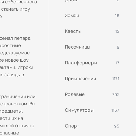
ля собственного
 скачать игру
Зомби
16
о
Квесты
12
сенал петард,
вероятные
Песочницы
9
редсказуемое
ое новое шоу
Платформеры
17
ектами. Игроки
я заряды в
Приключения
1171
Ролевые
792
ограничений или
остранством. Вы
Симуляторы
1167
 предметы,
ести их на
ймплей отлично
Спорт
95
зопасные