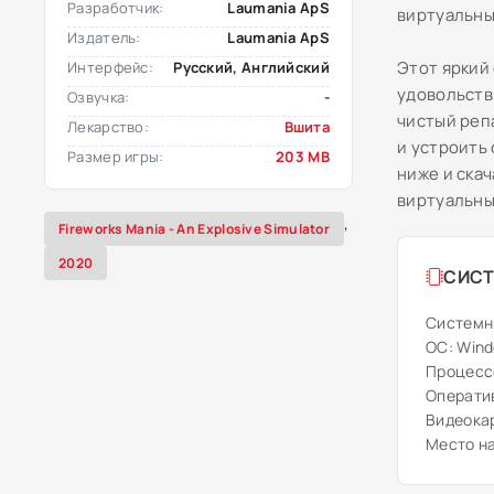
Разработчик:
Laumania ApS
виртуальны
Издатель:
Laumania ApS
Этот яркий
Интерфейс:
Русский, Английский
удовольств
Озвучка:
-
чистый реп
Лекарство:
Вшита
и устроить
Размер игры:
203 MB
ниже и ска
виртуальны
,
Fireworks Mania - An Explosive Simulator
2020
СИСТ
Системн
ОС: Windo
Процессо
Оператив
Видеокар
Место на