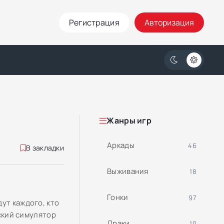
Регистрация
Авторизация
Жанры игр
Аркады
46
В закладки
Выживания
18
Гонки
97
ут каждого, кто
еский симулятор
Драки
10