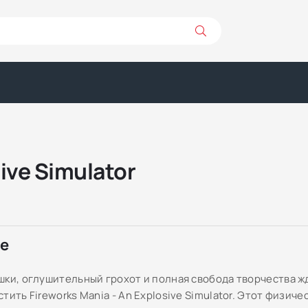
sive Simulator
ре
шки, оглушительный грохот и полная свобода творчества жд
тить Fireworks Mania - An Explosive Simulator. Этот физич