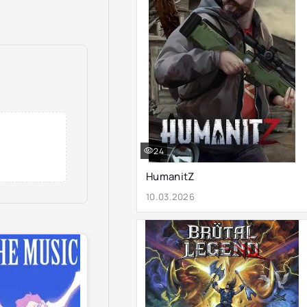
24
HumanitZ
10.03.2026