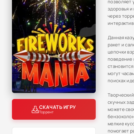
позволяет 
здоровья и
через торр
интерактив
Данная каз
ракет и са
цепочки вз
поведение 
становится
могут часа
поисках ид
Творческий
скучных за
СКАЧАТЬ ИГРУ
можете сво
Торрент
бензоколон
мелкие кус
помогает р