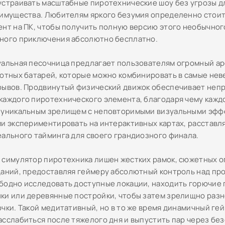
устраивать масштабные пиротехнические шоу без угрозы д
 имущества. Любителям яркого безумия определенно стоит
ент на ПК, чтобы получить полную версию этого необычног
ного приключения абсолютно бесплатно.
уальная песочница предлагает пользователям огромный ар
лютных батарей, которые можно комбинировать в самые не
рывов. Продвинутый физический движок обеспечивает неп
каждого пиротехнического элемента, благодаря чему кажд
 уникальным зрелищем с неповторимыми визуальными эфф
ми экспериментировать на интерактивных картах, расставля
еального тайминга для своего грандиозного финала.
 симулятор пиротехника лишен жестких рамок, сюжетных 
даний, предоставляя геймеру абсолютный контроль над пр
бодно исследовать доступные локации, находить горючие
ки или деревянные постройки, чтобы затем зрелищно разн
очки. Такой медитативный, но в то же время динамичный ге
асслабиться после тяжелого дня и выпустить пар через бе