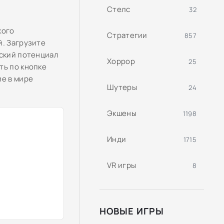
Стелс
32
кого
Стратегии
857
й. Загрузите
еский потенциал
Хоррор
25
ть по кнопке
ие в мире
Шутеры
24
Экшены
1198
Инди
1715
VR игры
8
НОВЫЕ ИГРЫ