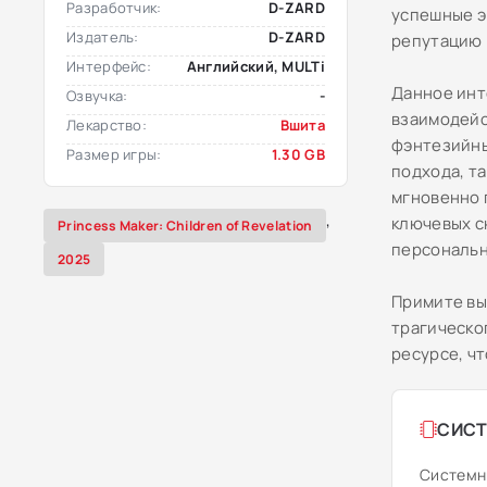
Разработчик:
D-ZARD
успешные э
Издатель:
D-ZARD
репутацию 
Интерфейс:
Английский, MULTi
Данное инт
Озвучка:
-
взаимодейс
Лекарство:
Вшита
фэнтезийны
Размер игры:
1.30 GB
подхода, та
мгновенно 
,
ключевых с
Princess Maker: Children of Revelation
персональн
2025
Примите вы
трагическо
ресурсе, ч
СИСТ
Системн