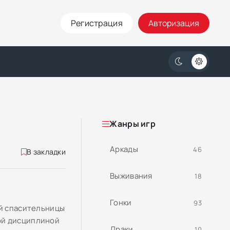
Регистрация
Авторизация
Жанры игр
Аркады
46
В закладки
Выживания
18
Гонки
93
ей спасительницы
ой дисциплиной
Драки
10