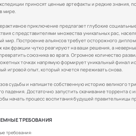
кспедиции приносят ценные артефакты и редкие знания, 
в мире.
ерактивное приключение предлагает глубокие социальны
твия с представителями множества уникальных рас, насел
й мир. Построение альянсов требует осторожного диплом
к как фракции чутко реагируют на ваши решения, а неверны
превратить союзника во врага. Огромное количество разви
южетных точках напрямую формирует уникальный финал ис
ый игровой опыт, который хочется переживать снова.
зов судьбы и напишите собственную историю великого тр
го падения. Достаточно запустить скачивание торрента с 
тобы начать процесс воспитания будущей правительницы п
ЕМНЫЕ ТРЕБОВАНИЯ
ые требования: