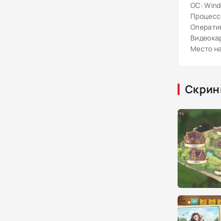
ОС: Windo
Процессо
Оператив
Видеокар
Место на
Скрин