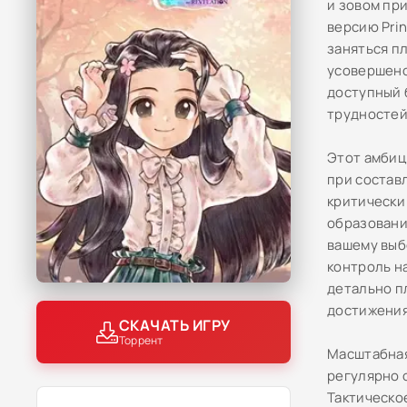
и зовом пр
версию Prin
заняться п
усовершенс
доступный 
трудностей
Этот амбиц
при состав
критически
образовани
вашему выб
контроль н
детально п
достижения
СКАЧАТЬ ИГРУ
Торрент
Масштабная
регулярно 
Тактическо