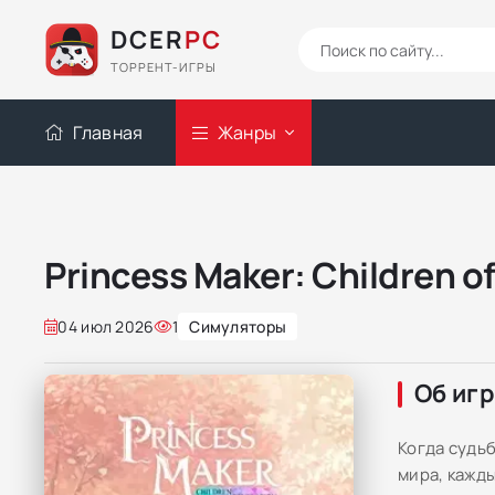
DCER
PC
ТОРРЕНТ-ИГРЫ
Главная
Жанры
Princess Maker: Children of
04 июл 2026
1
Симуляторы
Об иг
Когда судь
мира, кажд