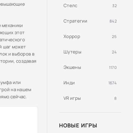
повышающие
Стелс
32
Стратегии
842
е механики
яющих этот
Хоррор
25
атического
й шаг может
Шутеры
24
лок и выборов в
тории, создавая
Экшены
1170
иумфа или
Инди
1674
игрой на нашем
рямо сейчас.
VR игры
8
НОВЫЕ ИГРЫ