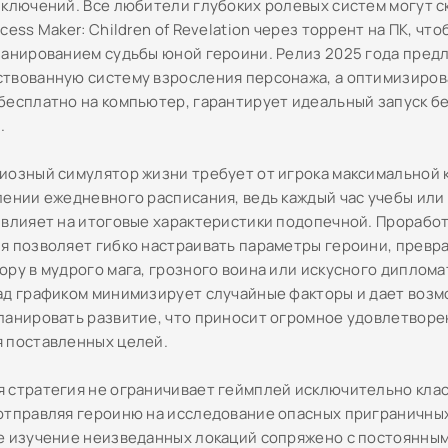
иключений. Все любители глубоких ролевых систем могут с
cess Maker: Children of Revelation через торрент на ПК, чт
ланированием судьбы юной героини. Релиз 2025 года пред
твованную систему взросления персонажа, а оптимизиров
бесплатно на компьютер, гарантирует идеальный запуск б
.
иозный симулятор жизни требует от игрока максимальной
лении ежедневного расписания, ведь каждый час учебы или
 влияет на итоговые характеристики подопечной. Прорабо
я позволяет гибко настраивать параметры героини, превра
ору в мудрого мага, грозного воина или искусного диплома
ад графиком минимизирует случайные факторы и дает воз
ланировать развитие, что приносит огромное удовлетворе
 поставленных целей.
 стратегия не ограничивает геймплей исключительно клас
отправляя героиню на исследование опасных приграничных
е изучение неизведанных локаций сопряжено с постоянным