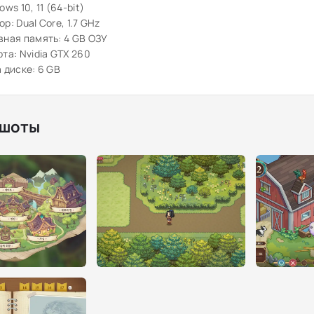
ws 10, 11 (64-bit)
р: Dual Core, 1.7 GHz
ная память: 4 GB ОЗУ
та: Nvidia GTX 260
 диске: 6 GB
шоты