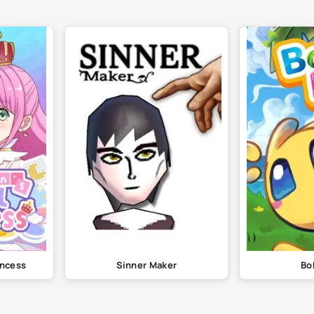
incess
Sinner Maker
Bo