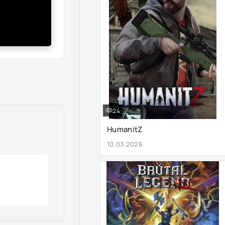
24
HumanitZ
10.03.2026