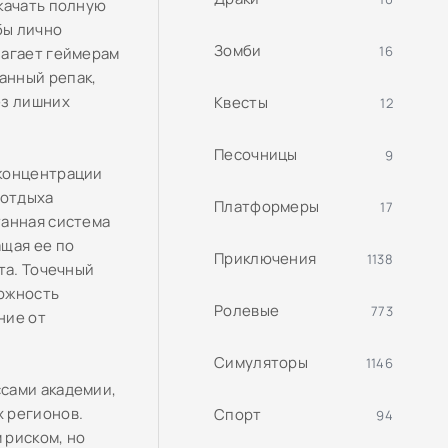
качать полную
обы лично
Зомби
16
лагает геймерам
анный репак,
ез лишних
Квесты
12
Песочницы
9
 концентрации
 отдыха
Платформеры
17
танная система
щая ее по
Приключения
1138
та. Точечный
можность
Ролевые
773
ние от
Симуляторы
1146
сами академии,
 регионов.
Спорт
94
 риском, но