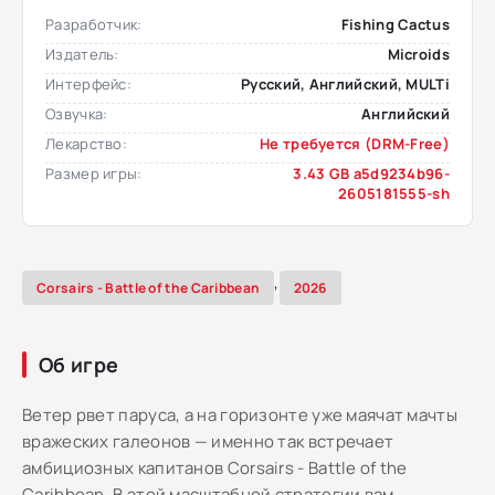
Разработчик:
Fishing Cactus
Издатель:
Microids
Интерфейс:
Русский, Английский, MULTi
Озвучка:
Английский
Лекарство:
Не требуется (DRM-Free)
Размер игры:
3.43 GB a5d9234b96-
2605181555-sh
,
Corsairs - Battle of the Caribbean
2026
Об игре
Ветер рвет паруса, а на горизонте уже маячат мачты
вражеских галеонов — именно так встречает
амбициозных капитанов Corsairs - Battle of the
Caribbean. В этой масштабной стратегии вам