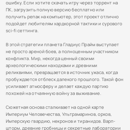
ошибку. Если хотите скачать игру через торрент на
ПК, загрузить полную версию бесплатно или
получить репак на компьютер, этот проект отлично
подойдет любителям хардкорной тактики и сурового
sci-fi сеттинга.
В этой стратегии планета Гладиус Прайм выступает
не просто ареной боев, а полноценным участником
конфликта. Мир, некогда ценный своими
археологическими находками и древними
реликвиями, превращается в источник ужаса, когда
пробуждается отблеск далекого прошлого. Такой фон
усиливает атмосферу и делает каждую партию
похожей на отчаянную войну за выживание.
Сюжетная основа сталкивает на одной карте
Империум Человечества, Ультрамаринов, орков,
Имперскую гвардию, некронов и тиранидов. Варп-
шторм, древние гробницы и секретные лаборатории