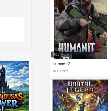
24
HumanitZ
10.03.2026