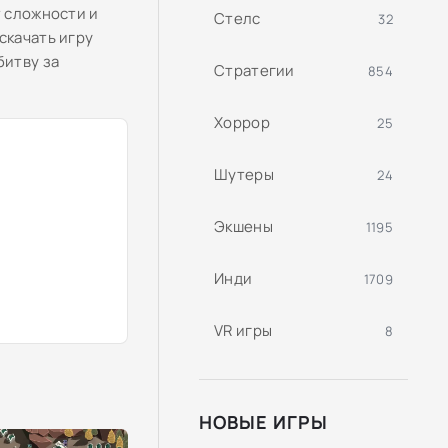
т сложности и
Стелс
32
скачать игру
битву за
Стратегии
854
Хоррор
25
Шутеры
24
Экшены
1195
Инди
1709
VR игры
8
НОВЫЕ ИГРЫ