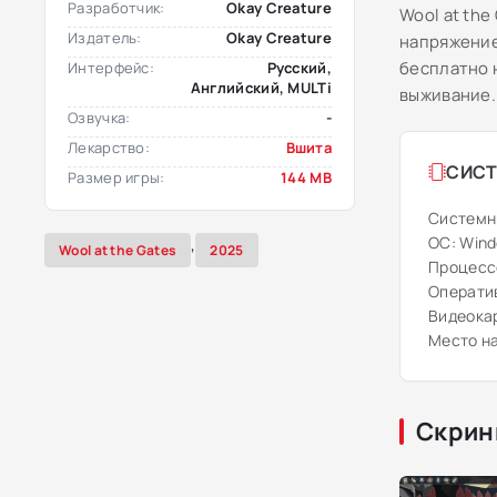
Разработчик:
Okay Creature
Wool at th
Издатель:
Okay Creature
напряжение
бесплатно 
Интерфейс:
Русский,
Английский, MULTi
выживание.
Озвучка:
-
Лекарство:
Вшита
СИСТ
Размер игры:
144 MB
Системн
ОС: Windo
,
Wool at the Gates
2025
Процессор
Оператив
Видеокар
Место на
Скрин