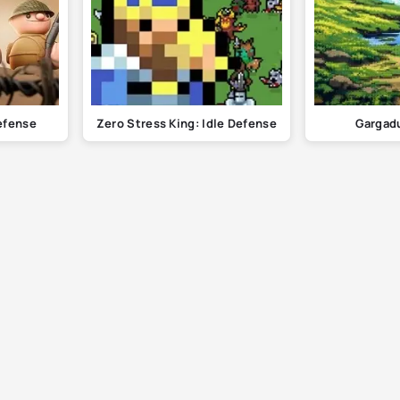
efense
Zero Stress King: Idle Defense
Gargadu