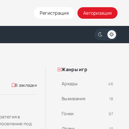
Регистрация
Авторизация
Жанры игр
Аркады
46
В закладки
Выживания
18
Гонки
97
ратегия в
 поселение под
Драки
10