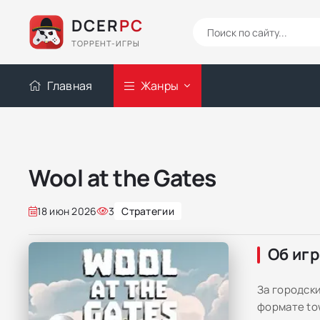
DCER
PC
ТОРРЕНТ-ИГРЫ
Главная
Жанры
Wool at the Gates
18 июн 2026
3
Стратегии
Об иг
За городски
формате to