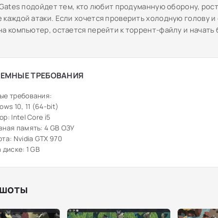
e Gates подойдет тем, кто любит продуманную оборону, рос
 каждой атаки. Если хочется проверить холодную голову и 
на компьютер, остается перейти к торрент-файлу и начать 
ЕМНЫЕ ТРЕБОВАНИЯ
ые требования:
ws 10, 11 (64-bit)
: Intel Core i5
ная память: 4 GB ОЗУ
та: Nvidia GTX 970
 диске: 1 GB
шоты