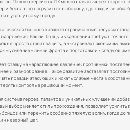
рагов. Полную версию на ПК можно скачать через торрент, 
ер и бесплатно погрузиться в оборону, где каждая ошибка 
ся в угрозу всему городу.
атегической башенной защите ограниченные ресурсы стано
 напряжения. Башни, бойцы и укрепления требуют точного 
рок не просто ставит защиту, а выстраивает экономику выж
рым усилением линии фронта и подготовкой к следующим 
ает ставку на нарастающее давление: противники постепе
мнее и разнообразнее. Такое развитие заставляет постоян
учать повадки атакующих и искать слабые места в собствен
отерять контроль в решающий момент.
я система героев, талантов и уникальных улучшений доба
овый выбор меняет стиль прохождения, позволяет усилить 
 бойцов или пережить особенно тяжелую волну, когда до 
дин неверный шаг.