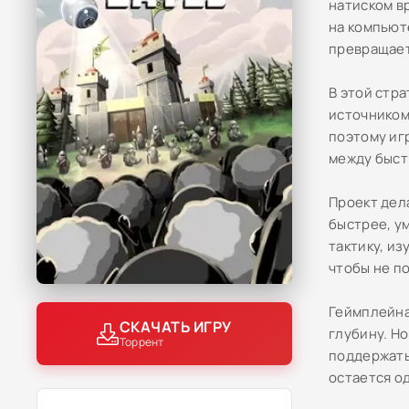
натиском в
на компьют
превращает
В этой стр
источником
поэтому иг
между быст
Проект дел
быстрее, у
тактику, из
чтобы не п
Геймплейна
СКАЧАТЬ ИГРУ
глубину. Н
Торрент
поддержать
остается о