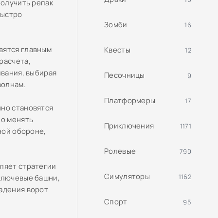
получить репак
быстро
Зомби
16
вятся главным
Квесты
12
расчета,
ивания, выбирая
Песочницы
9
волнам.
Платформеры
17
нно становятся
но менять
Приключения
1171
ной обороне,
Ролевые
790
вляет стратегии
Симуляторы
1162
ключевые башни,
падения ворот
Спорт
95