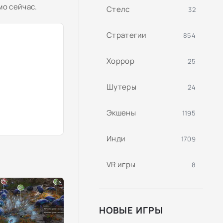
мо сейчас.
Стелс
32
Стратегии
854
Хоррор
25
Шутеры
24
Экшены
1195
Инди
1709
VR игры
8
НОВЫЕ ИГРЫ