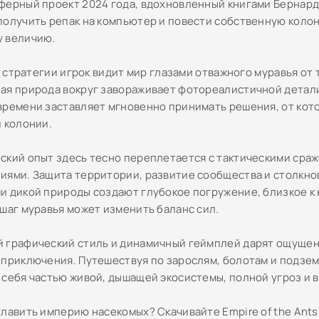
ферный проект 2024 года, вдохновленный книгами Бернард
получить репак на компьютер и повести собственную коло
 величию.
fi стратегии игрок видит мир глазами отважного муравья от 
ая природа вокруг завораживает фотореалистичной детал
времени заставляет мгновенно принимать решения, от кот
й колонии.
ский опыт здесь тесно переплетается с тактическими сра
иями. Защита территории, развитие сообщества и столкно
и дикой природы создают глубокое погружение, близкое к 
 шаг муравья может изменить баланс сил.
 графический стиль и динамичный геймплей дарят ощуще
 приключения. Путешествуя по зарослям, болотам и подзе
 себя частью живой, дышащей экосистемы, полной угроз и 
лавить империю насекомых? Скачивайте Empire of the Ants 