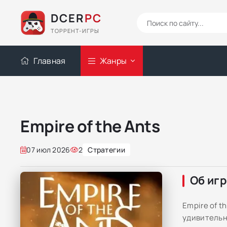
DCER
PC
ТОРРЕНТ-ИГРЫ
Главная
Жанры
Empire of the Ants
07 июл 2026
2
Стратегии
Об иг
Empire of t
удивительн