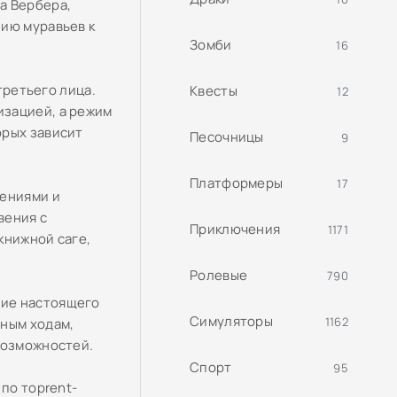
а Вербера,
нию муравьев к
Зомби
16
третьего лица.
Квесты
12
изацией, а режим
орых зависит
Песочницы
9
Платформеры
17
жениями и
вения с
Приключения
1171
книжной саге,
Ролевые
790
ние настоящего
Симуляторы
1162
мным ходам,
возможностей.
Спорт
95
по торrent-