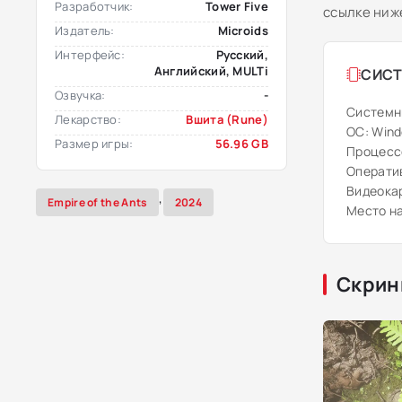
Разработчик:
Tower Five
ссылке ниж
Издатель:
Microids
Интерфейс:
Русский,
Английский, MULTi
СИСТ
Озвучка:
-
Системн
Лекарство:
Вшита (Rune)
ОС: Windo
Размер игры:
56.96 GB
Процессо
Оператив
Видеокар
,
Empire of the Ants
2024
Место на
Скрин