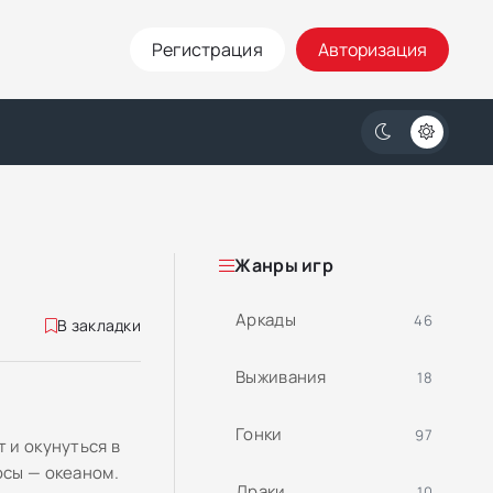
Регистрация
Авторизация
Жанры игр
Аркады
46
В закладки
Выживания
18
Гонки
97
 и окунуться в
осы — океаном.
Драки
10