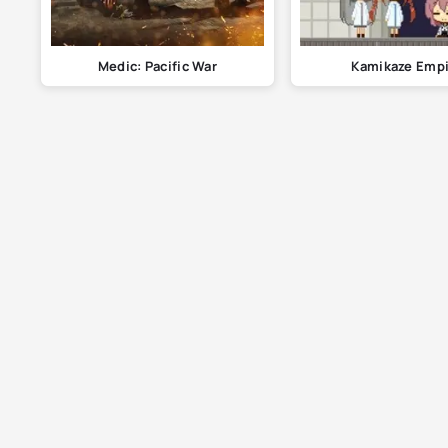
Medic: Pacific War
Kamikaze Emp