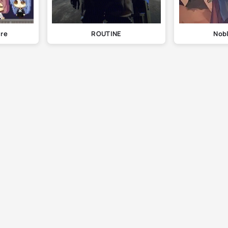
ire
ROUTINE
Nobl