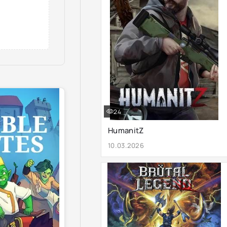
24
HumanitZ
10.03.2026