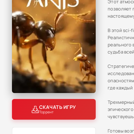
Этот атмос
позволяет 
настоящему
В этой sci-
Реалистичн
реального 
судьба все
Стратегиче
исследован
опасностям
где каждый
Трехмерный
СКАЧАТЬ ИГРУ
эпического
Торрент
чувствуешь
Готовы возг