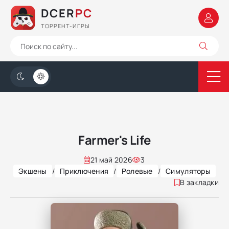
DCER
PC
ТОРРЕНТ-ИГРЫ
Farmer's Life
21 май 2026
3
Экшены
/
Приключения
/
Ролевые
/
Симуляторы
В закладки