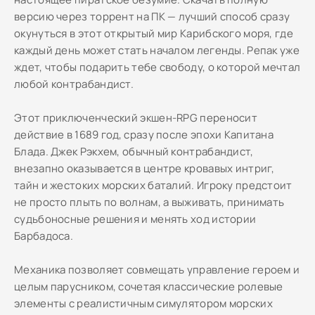
версию через торрент на ПК — лучший способ сразу
окунуться в этот открытый мир Карибского моря, где
каждый день может стать началом легенды. Репак уже
ждет, чтобы подарить тебе свободу, о которой мечтал
любой контрабандист.
Этот приключенческий экшен-RPG переносит
действие в 1689 год, сразу после эпохи Капитана
Блада. Джек Рэкхем, обычный контрабандист,
внезапно оказывается в центре кровавых интриг,
тайн и жестоких морских баталий. Игроку предстоит
не просто плыть по волнам, а выживать, принимать
судьбоносные решения и менять ход истории
Барбадоса.
Механика позволяет совмещать управление героем и
целым парусником, сочетая классические ролевые
элементы с реалистичным симулятором морских