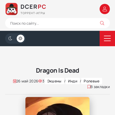
DCER
PC
ТОРРЕНТ-ИГРЫ
Dragon Is Dead
26 май 2026
3
Экшены
/
Инди
/
Ролевые
В закладки