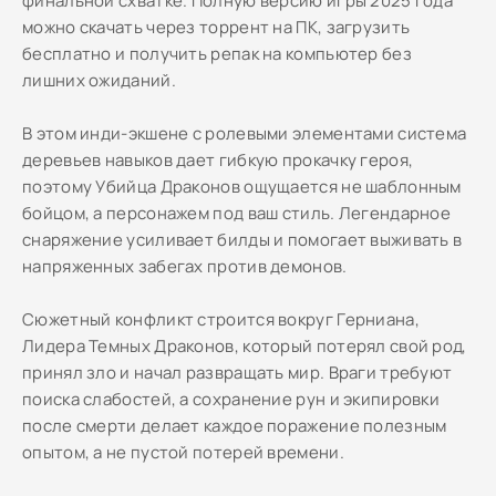
финальной схватке. Полную версию игры 2025 года
можно скачать через торрент на ПК, загрузить
бесплатно и получить репак на компьютер без
лишних ожиданий.
В этом инди-экшене с ролевыми элементами система
деревьев навыков дает гибкую прокачку героя,
поэтому Убийца Драконов ощущается не шаблонным
бойцом, а персонажем под ваш стиль. Легендарное
снаряжение усиливает билды и помогает выживать в
напряженных забегах против демонов.
Сюжетный конфликт строится вокруг Герниана,
Лидера Темных Драконов, который потерял свой род,
принял зло и начал развращать мир. Враги требуют
поиска слабостей, а сохранение рун и экипировки
после смерти делает каждое поражение полезным
опытом, а не пустой потерей времени.