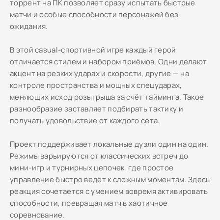
торрент на ПК позволяет сразу испытать быстрые
матчи и особые способности персонажей без
ожидания.
В этой casual-спортивной игре каждый герой
отличается стилем и набором приёмов. Одни делают
акцент на резких ударах и скорости, другие — на
контроле пространства и мощных спецударах,
меняющих исход розыгрыша за счёт тайминга. Такое
разнообразие заставляет подбирать тактику и
получать удовольствие от каждого сета.
Проект поддерживает локальные дуэли один на один.
Режимы варьируются от классических встреч до
мини-игр и турнирных цепочек, где простое
управление быстро ведёт к сложным моментам. Здесь
реакция сочетается с умением вовремя активировать
способности, превращая матч в хаотичное
соревнование.