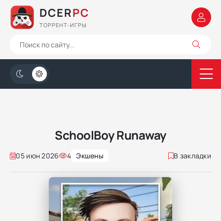
DCER
PC
ТОРРЕНТ-ИГРЫ
SchoolBoy Runaway
05 июн 2026
4
Экшены
В закладки