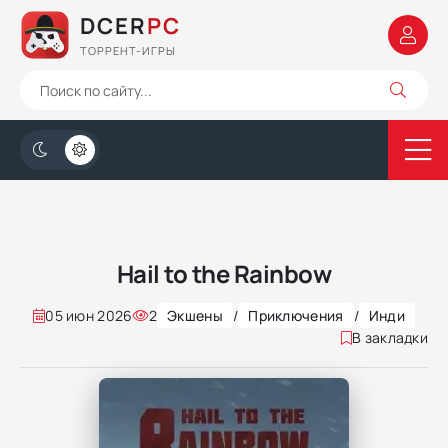
DCER
PC
ТОРРЕНТ-ИГРЫ
Hail to the Rainbow
05 июн 2026
2
Экшены
/
Приключения
/
Инди
В закладки