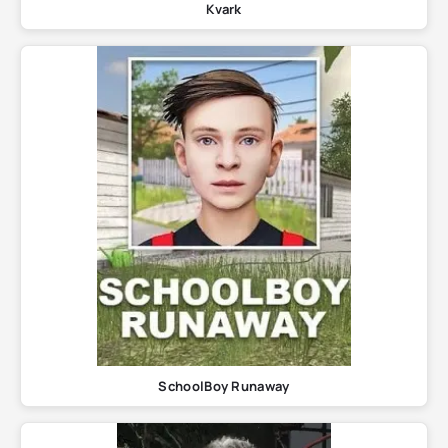
Kvark
SchoolBoy Runaway