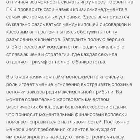
отличная возможность скачать игру через торрент на
ПК и проверить свои навыки кризис-менеджмента в
самых экстремальных условиях. Здесь вам придется
буквально разрываться между кипящей рисоваркой и
кассовым аппаратом, пытаясь обслужить толпу
разъяренных клиентов. Загрузить полную версию
этой стрессовой комедии стоит ради уникального
сплава экшена и стратегии, где каждая секунда
отделяет триумф от полного банкротства.
В этом динамичном тайм-менеджменте ключевую
роль играет умение мгновенно выстраивать сложные
цепочки заказов ради максимальной прибыли. Вы
можете сознательно жертвовать качеством
экзотических блюд ради бешеной скорости отдачи,
что приносит моментальный финансовый всплеск и
помогает справиться с наплывом гостей. Постоянно
меняющиеся требования клиентов вынуждают
импровизировать на ходу, отлично тренируя вашу