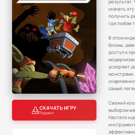
результат.
скачать эт
получить р
где любая 
В этом инд
биомы, дав
доступ к п
модернизац
ускоряют д
монстрами,
снаряжения
самый леге
Свежий коо
СКАЧАТЬ ИГРУ
выбором ме
Торрент
Настало ид
инструмент
эффективно