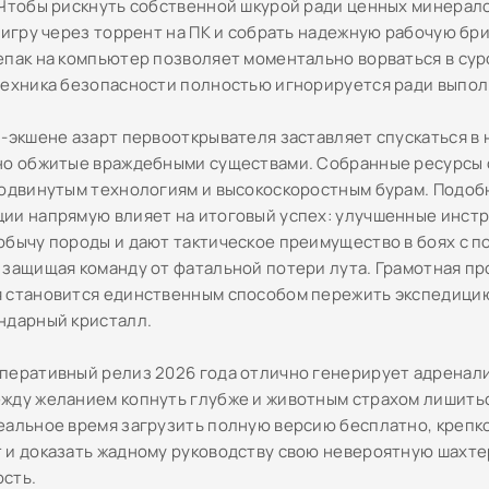
 Чтобы рискнуть собственной шкурой ради ценных минерал
у игру через торрент на ПК и собрать надежную рабочую бр
епак на компьютер позволяет моментально ворваться в су
техника безопасности полностью игнорируется ради выпол
и-экшене азарт первооткрывателя заставляет спускаться в
но обжитые враждебными существами. Собранные ресурсы
родвинутым технологиям и высокоскоростным бурам. Подоб
ии напрямую влияет на итоговый успех: улучшенные инст
обычу породы и дают тактическое преимущество в боях с 
 защищая команду от фатальной потери лута. Грамотная пр
 становится единственным способом пережить экспедицию
ндарный кристалл.
перативный релиз 2026 года отлично генерирует адренал
жду желанием копнуть глубже и животным страхом лишитьс
еальное время загрузить полную версию бесплатно, крепко
 и доказать жадному руководству свою невероятную шахт
сть.