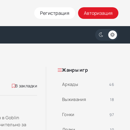
Регистрация
Авторизация
Жанры игр
Аркады
46
В закладки
Выживания
18
Гонки
97
 в Goblin
чительно за
Драки
10