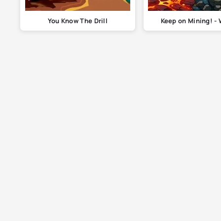
You Know The Drill
Keep on Mining! - 