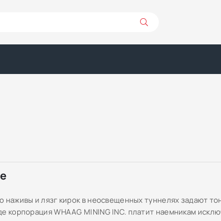
ре
о наживы и лязг кирок в неосвещенных туннелях задают тон
де корпорация WHAAG MINING INC. платит наемникам исклю