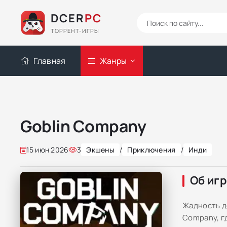
DCER
PC
ТОРРЕНТ-ИГРЫ
Главная
Жанры
Goblin Company
15 июн 2026
3
Экшены
/
Приключения
/
Инди
Об иг
Жадность д
Company, г