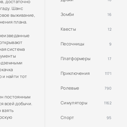
ов, достаточно
игаду. Шанс
Зомби
16
ровое выживание,
нения плана.
Квесты
12
 неизведанные
 открывают
Песочницы
9
ная система
рументы
Платформеры
17
подземными
окачка
Приключения
1171
 и найти тот
Ролевые
790
ин постоянным
Симуляторы
1162
я всей добычи.
 взять
ерскую
Спорт
95