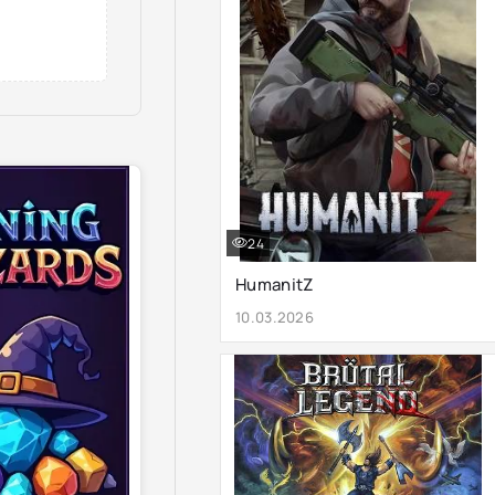
24
HumanitZ
10.03.2026