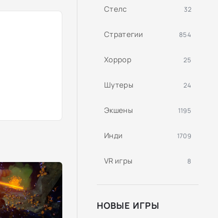
Стелс
32
Стратегии
854
Хоррор
25
Шутеры
24
Экшены
1195
Инди
1709
VR игры
8
НОВЫЕ ИГРЫ