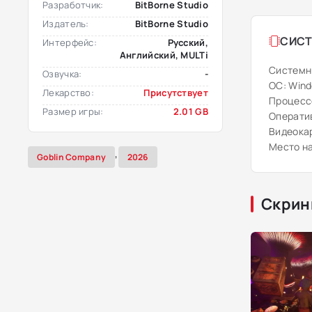
Разработчик:
BitBorne Studio
Издатель:
BitBorne Studio
СИСТ
Интерфейс:
Русский,
Английский, MULTi
Системн
Озвучка:
-
ОС: Windo
Лекарство:
Присутствует
Процессор
Размер игры:
2.01 GB
Оператив
Видеокар
Место на
,
Goblin Company
2026
Скрин