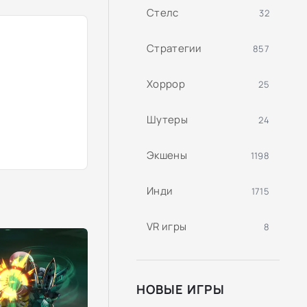
Стелс
32
Стратегии
857
Хоррор
25
Шутеры
24
Экшены
1198
Инди
1715
VR игры
8
НОВЫЕ ИГРЫ