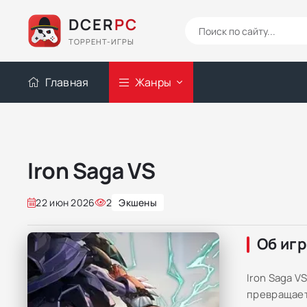
DCER
PC
ТОРРЕНТ-ИГРЫ
Главная
Жанры
Iron Saga VS
22 июн 2026
2
Экшены
Об иг
Iron Saga 
превращает