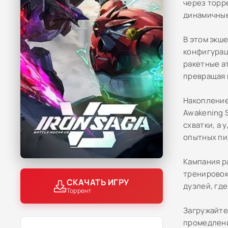
через торр
динамичные
В этом экш
конфигурац
ракетные ат
превращая 
Накопление
Awakening 
схватки, а 
опытных пи
Кампания р
тренировок
СКАЧАТЬ ИГРУ
дуэлей, где
Торрент
Загружайте
промедлен