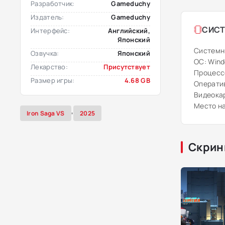
Разработчик:
Gameduchy
Издатель:
Gameduchy
СИСТ
Интерфейс:
Английский,
Японский
Системн
Озвучка:
Японский
ОС: Windo
Лекарство:
Присутствует
Процессо
Размер игры:
4.68 GB
Оператив
Видеокар
Место на
,
Iron Saga VS
2025
Скрин