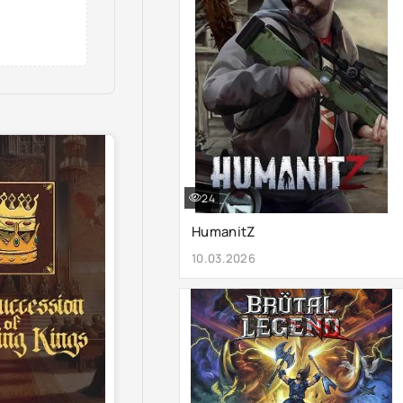
24
HumanitZ
10.03.2026