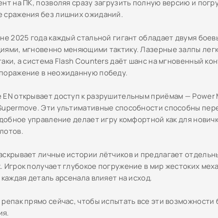
ент на ПК, позволяя сразу загрузить полную версию и погр
 сражения без лишних ожиданий.
ене 2025 года каждый стальной гигант обладает двумя бое
иями, мгновенно меняющими тактику. Лазерные залпы легк
аки, а система Flash Counters даёт шанс на мгновенный ко
поражение в неожиданную победу.
 EN открывает доступ к разрушительным приёмам — Power 
Supermove. Эти ультимативные способности способны пер
удобное управление делает игру комфортной как для новичко
лотов.
аскрывает личные истории лётчиков и предлагает отдель
. Игрок получает глубокое погружение в мир жестоких ме
 каждая деталь арсенала влияет на исход.
 репак прямо сейчас, чтобы испытать все эти возможности 
ия.