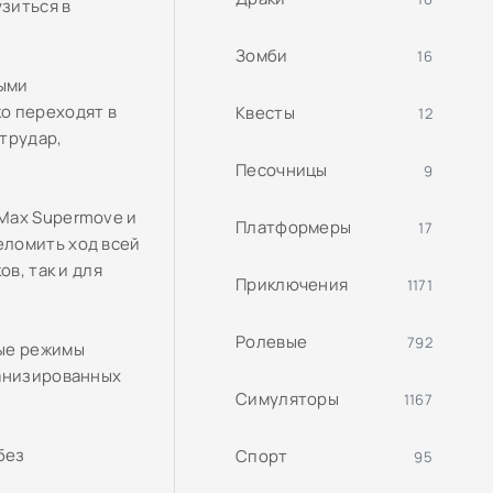
узиться в
Зомби
16
выми
о переходят в
Квесты
12
нтрудар,
Песочницы
9
Max Supermove и
Платформеры
17
еломить ход всей
в, так и для
Приключения
1171
Ролевые
792
ные режимы
ханизированных
Симуляторы
1167
без
Спорт
95