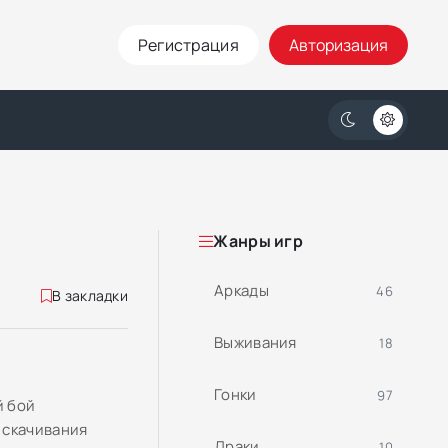
Регистрация
Авторизация
Жанры игр
Аркады
46
В закладки
Выживания
18
Гонки
97
й бой
 скачивания
Драки
10