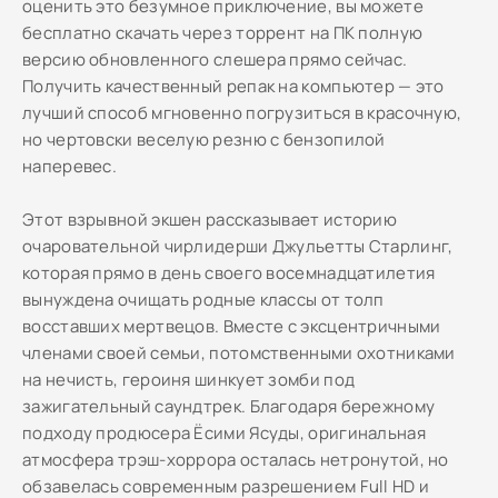
оценить это безумное приключение, вы можете
бесплатно скачать через торрент на ПК полную
версию обновленного слешера прямо сейчас.
Получить качественный репак на компьютер — это
лучший способ мгновенно погрузиться в красочную,
но чертовски веселую резню с бензопилой
наперевес.
Этот взрывной экшен рассказывает историю
очаровательной чирлидерши Джульетты Старлинг,
которая прямо в день своего восемнадцатилетия
вынуждена очищать родные классы от толп
восставших мертвецов. Вместе с эксцентричными
членами своей семьи, потомственными охотниками
на нечисть, героиня шинкует зомби под
зажигательный саундтрек. Благодаря бережному
подходу продюсера Ёсими Ясуды, оригинальная
атмосфера трэш-хоррора осталась нетронутой, но
обзавелась современным разрешением Full HD и