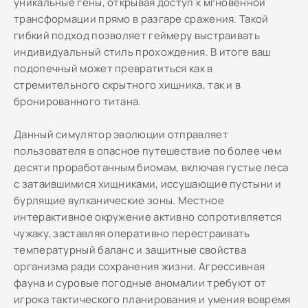
уникальные гены, открывая доступ к мгновенной
трансформации прямо в разгаре сражения. Такой
гибкий подход позволяет геймеру выстраивать
индивидуальный стиль прохождения. В итоге ваш
подопечный может превратиться как в
стремительного скрытного хищника, так и в
бронированного титана.
Данный симулятор эволюции отправляет
пользователя в опасное путешествие по более чем
десяти проработанным биомам, включая густые леса
с затаившимися хищниками, иссушающие пустыни и
бурлящие вулканические зоны. Местное
интерактивное окружение активно сопротивляется
чужаку, заставляя оперативно перестраивать
температурный баланс и защитные свойства
организма ради сохранения жизни. Агрессивная
фауна и суровые погодные аномалии требуют от
игрока тактического планирования и умения вовремя