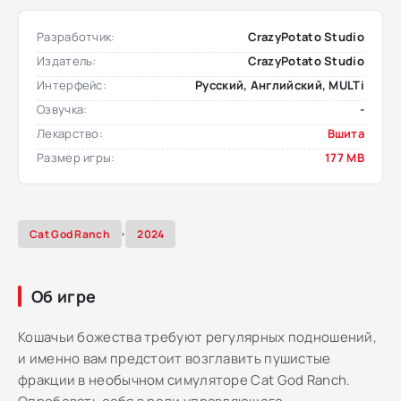
Разработчик:
CrazyPotato Studio
Издатель:
CrazyPotato Studio
Интерфейс:
Русский, Английский, MULTi
Озвучка:
-
Лекарство:
Вшита
Размер игры:
177 MB
,
Cat God Ranch
2024
Об игре
Кошачьи божества требуют регулярных подношений,
и именно вам предстоит возглавить пушистые
фракции в необычном симуляторе Cat God Ranch.