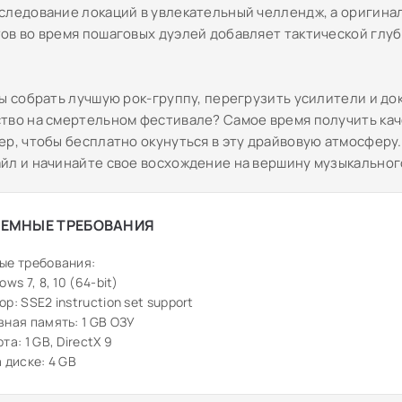
следование локаций в увлекательный челлендж, а оригина
ов во время пошаговых дуэлей добавляет тактической глу
вы собрать лучшую рок-группу, перегрузить усилители и до
тво на смертельном фестивале? Самое время получить ка
ер, чтобы бесплатно окунуться в эту драйвовую атмосферу
йл и начинайте свое восхождение на вершину музыкальног
ЕМНЫЕ ТРЕБОВАНИЯ
ые требования:
ws 7, 8, 10 (64-bit)
р: SSE2 instruction set support
ная память: 1 GB ОЗУ
та: 1 GB, DirectX 9
 диске: 4 GB