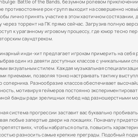
hbulge: Battle of the Bands, безумном ролевом приключении
е противостояние рок-групп выходит на совершенно новы
тобы лично принять участие в этом хаотичном состязании, 
у через торрент на ПК прямо сейчас. Загрузив полную верс
оступ к ураганному игровому процессу, где юмор тесно пе
вторским саундтреком.
инарный инди-хит предлагает игрокам примерить на себя 
выбрав один из девяти доступных классов с уникальными с
ым визуальным стилем. Каждая музыкальная специализаци
ми приемами, позволяя тонко настраивать тактику выступ
о соперника. Разнообразие классов обеспечивает высоча
ность, мотивируя геймеров постоянно экспериментироват
мной банды ради зрелищных побед над разношерстными мо
ная система прогрессии заставит вас буквально пробивать 
ивая любые запертые двери на локациях. Поначалу придетс
препятствиях, чтобы набраться опыта, повысить характерис
гкостью разносить самые крепкие преграды. Подобный под