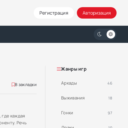
Регистрация
Авторизация
Жанры игр
Аркады
46
В закладки
Выживания
18
Гонки
97
 где каждая
оненту. Речь
Драки
10