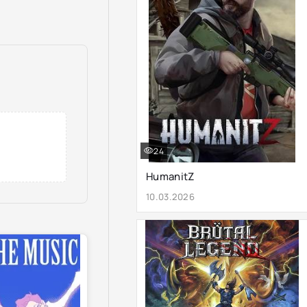
24
HumanitZ
10.03.2026