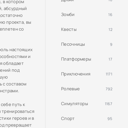
, в котором
й, абсурдный
Зомби
16
достаточно
ию проекта, вы
реплетен со
Квесты
12
Песочницы
9
роль настоящих
пособностями и
Платформеры
17
я обладает
лений под
Приключения
1171
йшую
ь с составом
Ролевые
792
нстрами.
Симуляторы
1167
себе путь к
я тренироваться
тики героев и в
Спорт
95
ход превращает