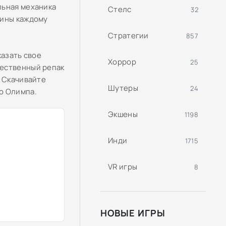
льная механика
Стелс
32
бины каждому
Стратегии
857
казать свое
Хоррор
25
чественный репак
. Скачивайте
Шутеры
24
о Олимпа.
Экшены
1198
Инди
1715
VR игры
8
НОВЫЕ ИГРЫ