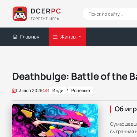
DCER
PC
ТОРРЕНТ-ИГРЫ
Главная
Жанры
Deathbulge: Battle of the 
03 июл 2026
1
Инди
/
Ролевые
Об иг
Сумасшедша
сыгранная 