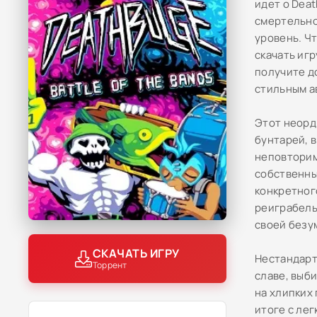
идет о Deat
смертельно
уровень. Ч
скачать игр
получите д
стильным а
Этот неорд
бунтарей, 
неповторим
собственны
конкретног
реиграбель
своей безу
СКАЧАТЬ ИГРУ
Нестандарт
Торрент
славе, выб
на хлипких 
итоге с ле