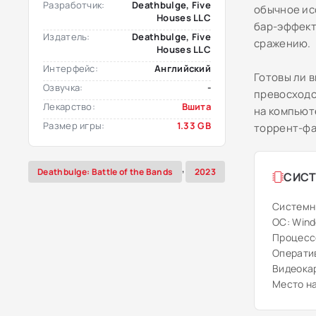
Разработчик:
Deathbulge, Five
обычное ис
Houses LLC
бар-эффект
Издатель:
Deathbulge, Five
сражению.
Houses LLC
Интерфейс:
Английский
Готовы ли 
Озвучка:
-
превосходс
Лекарство:
Вшита
на компьют
Размер игры:
1.33 GB
торрент-фа
,
Deathbulge: Battle of the Bands
2023
СИСТ
Системн
ОС: Windo
Процессо
Оператив
Видеокар
Место на