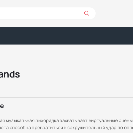
Bands
ре
я музыкальная лихорадка захватывает виртуальные сцены,
нота способна превратиться в сокрушительный удар по опп