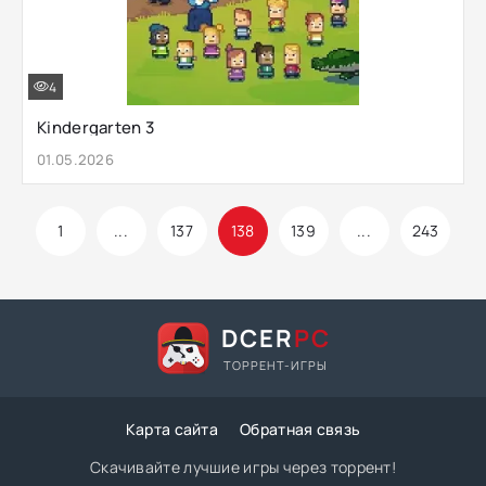
4
Kindergarten 3
01.05.2026
1
...
137
138
139
...
243
DCER
PC
ТОРРЕНТ-ИГРЫ
Карта сайта
Обратная связь
Скачивайте лучшие игры через торрент!