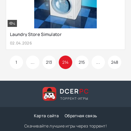
4
Laundry Store Simulator
02.04.2026
1
...
213
214
215
...
248
DCER
PC
ТОРРЕНТ-ИГРЫ
Карта сайта
Обратная связь
Скачивайте лучшие игры через торрент!