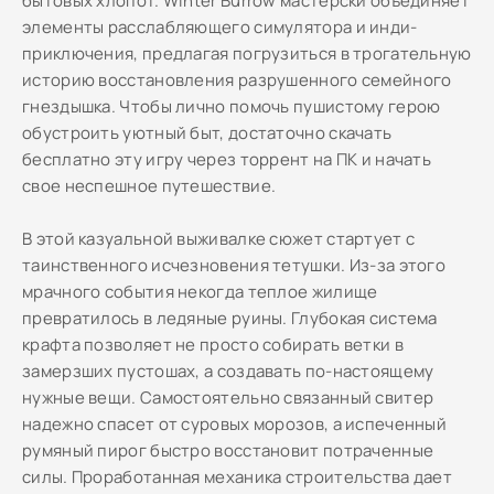
бытовых хлопот. Winter Burrow мастерски объединяет
элементы расслабляющего симулятора и инди-
приключения, предлагая погрузиться в трогательную
историю восстановления разрушенного семейного
гнездышка. Чтобы лично помочь пушистому герою
обустроить уютный быт, достаточно скачать
бесплатно эту игру через торрент на ПК и начать
свое неспешное путешествие.
В этой казуальной выживалке сюжет стартует с
таинственного исчезновения тетушки. Из-за этого
мрачного события некогда теплое жилище
превратилось в ледяные руины. Глубокая система
крафта позволяет не просто собирать ветки в
замерзших пустошах, а создавать по-настоящему
нужные вещи. Самостоятельно связанный свитер
надежно спасет от суровых морозов, а испеченный
румяный пирог быстро восстановит потраченные
силы. Проработанная механика строительства дает