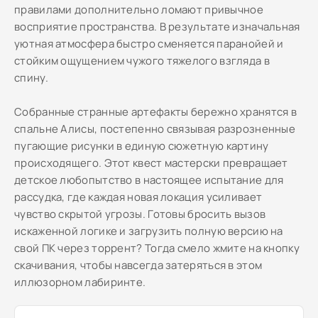
правилами дополнительно ломают привычное
восприятие пространства. В результате изначальная
уютная атмосфера быстро сменяется паранойей и
стойким ощущением чужого тяжелого взгляда в
спину.
Собранные странные артефакты бережно хранятся в
спальне Алисы, постепенно связывая разрозненные
пугающие рисунки в единую сюжетную картину
происходящего. Этот квест мастерски превращает
детское любопытство в настоящее испытание для
рассудка, где каждая новая локация усиливает
чувство скрытой угрозы. Готовы бросить вызов
искаженной логике и загрузить полную версию на
свой ПК через торрент? Тогда смело жмите на кнопку
скачивания, чтобы навсегда затеряться в этом
иллюзорном лабиринте.