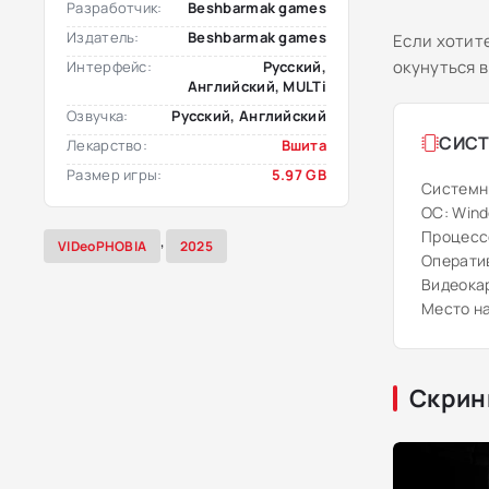
Разработчик:
Beshbarmak games
Издатель:
Beshbarmak games
Если хотит
окунуться в
Интерфейс:
Русский,
Английский, MULTi
Озвучка:
Русский, Английский
СИСТ
Лекарство:
Вшита
Размер игры:
5.97 GB
Системн
ОС: Windo
Процессор
,
VIDeoPHOBIA
2025
Оператив
Видеокар
Место на
Скрин