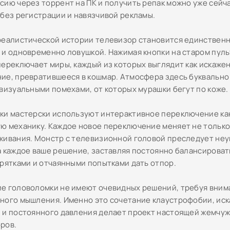
сию через торрент на ПК и получить репак можно уже сейч
 без регистрации и навязчивой рекламы.
реалистической истории телевизор становится единственн
 и одновременно ловушкой. Нажимая кнопки на старом пуль
переключает миры, каждый из которых выглядит как искаже
ие, превратившееся в кошмар. Атмосфера здесь буквально
 визуальными помехами, от которых мурашки бегут по коже.
ки мастерски используют интерактивное переключение ка
ю механику. Каждое новое переключение меняет не только
живания. Монстр с телевизионной головой преследует не
а каждое ваше решение, заставляя постоянно балансироват
прятками и отчаянными попытками дать отпор.
е головоломки не имеют очевидных решений, требуя вним
ного мышления. Именно это сочетание клаустрофобии, ис
 и постоянного давления делает проект настоящей жемчу
ров.