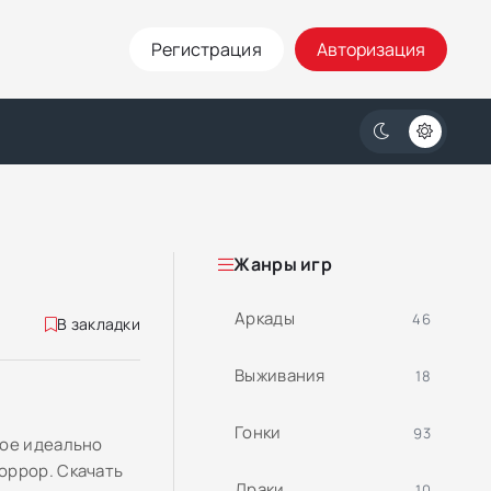
Регистрация
Авторизация
Жанры игр
Аркады
46
В закладки
Выживания
18
Гонки
93
рое идеально
оррор. Скачать
Драки
10