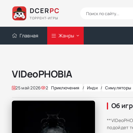
DCER
PC
ТОРРЕНТ-ИГРЫ
Главная
Жанры
VIDeoPHOBIA
25 май 2026
2
Приключения
/
Инди
/
Симуляторы
Об иг
**VIDeoPHO
подойдет т