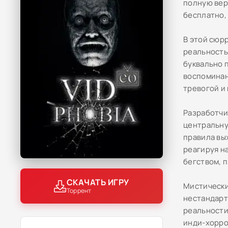
полную вер
бесплатно,
В этой сюр
реальность
буквально 
воспоминан
тревогой и
Разработчи
центральну
правила вы
реагируя н
бегством, 
СКАЧАТЬ ИГРУ
Мистически
Торрент
нестандарт
реальности
инди-хорро