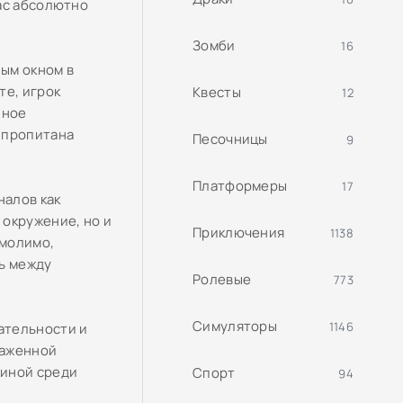
ас абсолютно
Зомби
16
ым окном в
те, игрок
Квесты
12
нное
 пропитана
Песочницы
9
Платформеры
17
налов как
 окружение, но и
Приключения
1138
умолимо,
ь между
Ролевые
773
Симуляторы
1146
ательности и
каженной
жиной среди
Спорт
94