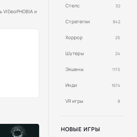
Стелс
32
ь VIDeoPHOBIA и
Стратегии
842
Хоррор
25
Шутеры
24
Экшены
1170
Инди
1674
VR игры
8
НОВЫЕ ИГРЫ