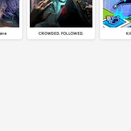
aire
CROWDED. FOLLOWED.
Ki