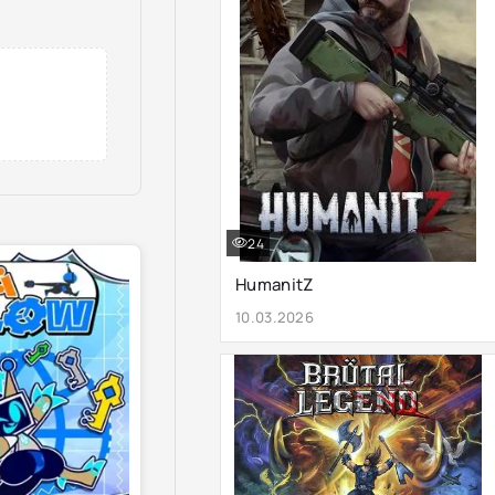
24
HumanitZ
10.03.2026