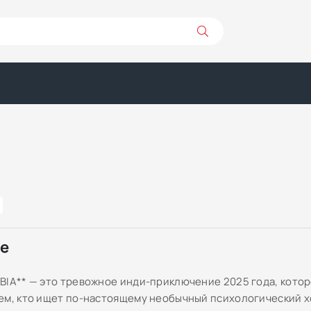
ре
BIA** — это тревожное инди-приключение 2025 года, кото
ем, кто ищет по-настоящему необычный психологический х