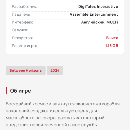
Разработчик:
DigiTales Interactive
Издатель:
Assemble Entertainment
Интерфейс:
Английский, MULTi
Озвучка:
-
Лекарство:
Вшита
Размер игры:
1.18 GB
,
Between Horizons
2024
Об игре
Бескрайний космос и замкнутая экосистема корабля
поколений создают идеальную сцену для
масштабного заговора, распутывать который
предстоит новоиспеченной главе службы