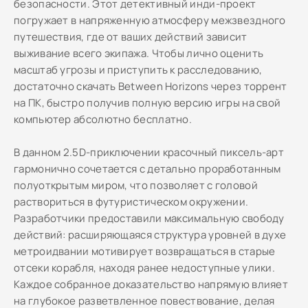
безопасности. Этот детективный инди-проект
погружает в напряженную атмосферу межзвездного
путешествия, где от ваших действий зависит
выживание всего экипажа. Чтобы лично оценить
масштаб угрозы и приступить к расследованию,
достаточно скачать Between Horizons через торрент
на ПК, быстро получив полную версию игры на свой
компьютер абсолютно бесплатно.
В данном 2.5D-приключении красочный пиксель-арт
гармонично сочетается с детально проработанным
полуоткрытым миром, что позволяет с головой
раствориться в футуристическом окружении.
Разработчики предоставили максимальную свободу
действий: расширяющаяся структура уровней в духе
метроидвании мотивирует возвращаться в старые
отсеки корабля, находя ранее недоступные улики.
Каждое собранное доказательство напрямую влияет
на глубокое разветвленное повествование, делая