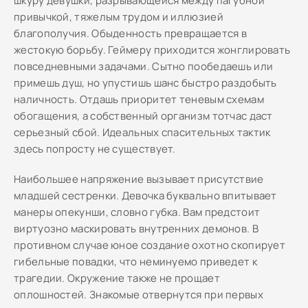
шкуру девушки, разрывающейся между пагубной
привычкой, тяжелым трудом и иллюзией
благополучия. Обыденность превращается в
жестокую борьбу. Геймеру приходится жонглировать
повседневными задачами. Сытно пообедаешь или
примешь душ, но упустишь шанс быстро раздобыть
наличность. Отдашь приоритет теневым схемам
обогащения, а собственный организм тотчас даст
серьезный сбой. Идеальных спасительных тактик
здесь попросту не существует.
Наибольшее напряжение вызывает присутствие
младшей сестренки. Девочка буквально впитывает
манеры опекунши, словно губка. Вам предстоит
виртуозно маскировать внутренних демонов. В
противном случае юное создание охотно скопирует
гибельные повадки, что неминуемо приведет к
трагедии. Окружение также не прощает
оплошностей. Знакомые отвернутся при первых