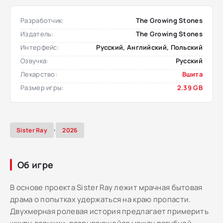
Разработчик:
The Growing Stones
Издатель:
The Growing Stones
Интерфейс:
Русский, Английский, Польский
Озвучка:
Русский
Лекарство:
Вшита
Размер игры:
2.39 GB
,
Sister Ray
2026
Об игре
В основе проекта Sister Ray лежит мрачная бытовая
драма о попытках удержаться на краю пропасти.
Двухмерная ролевая история предлагает примерить