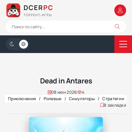
DCER
PC
ТОРРЕНТ-ИГРЫ
Dead in Antares
08 июн 2026
4
Приключения
/
Ролевые
/
Симуляторы
/
Стратегии
В закладки