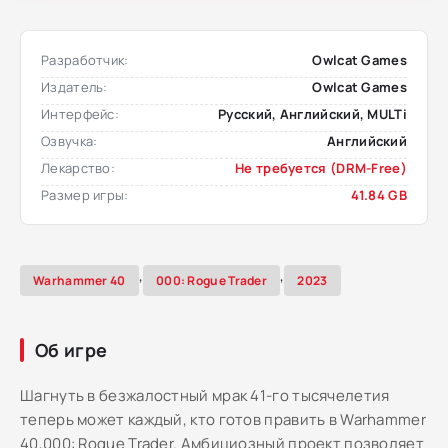
Разработчик:
Owlcat Games
Издатель:
Owlcat Games
Интерфейс:
Русский, Английский, MULTi
Озвучка:
Английский
Лекарство:
Не требуется (DRM-Free)
Размер игры:
41.84 GB
,
,
Warhammer 40
000: Rogue Trader
2023
Об игре
Шагнуть в безжалостный мрак 41-го тысячелетия
теперь может каждый, кто готов править в Warhammer
40,000: Rogue Trader. Амбициозный проект позволяет