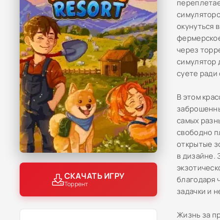
переплетае
симуляторо
окунуться 
фермерское
через торр
симулятор 
суете ради
В этом кра
заброшенны
самых разн
свободно п
открытые з
в дизайне.
экзотическ
СКАЧАТЬ ИГРУ
благодаря 
Торрент
задачки и н
Жизнь за п