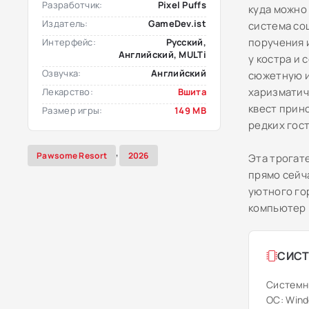
Разработчик:
Pixel Puffs
куда можно
Издатель:
GameDev.ist
система со
поручения 
Интерфейс:
Русский,
Английский, MULTi
у костра и
Озвучка:
Английский
сюжетную и
харизматич
Лекарство:
Вшита
квест прин
Размер игры:
149 MB
редких гост
,
Pawsome Resort
2026
Эта трогат
прямо сейч
уютного го
компьютер 
СИСТ
Системн
ОС: Windo