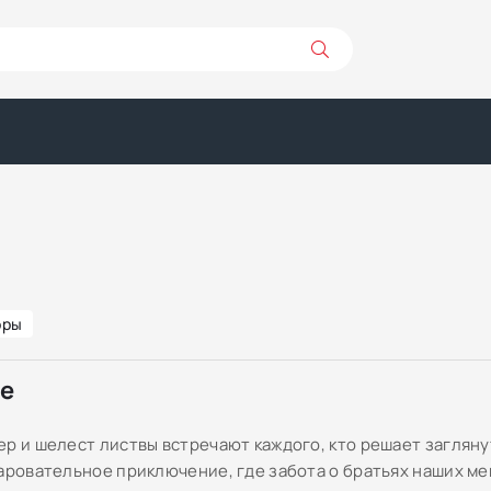
оры
ре
ер и шелест листвы встречают каждого, кто решает заглян
чаровательное приключение, где забота о братьях наших м