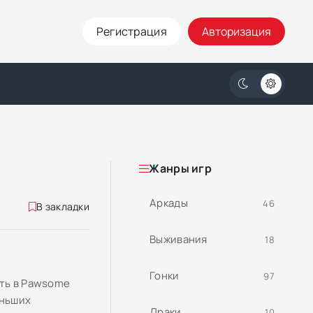
Регистрация
Авторизация
Жанры игр
Аркады
46
В закладки
Выживания
18
Гонки
97
уть в Pawsome
еньших
Драки
10