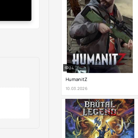
24
HumanitZ
10.03.2026