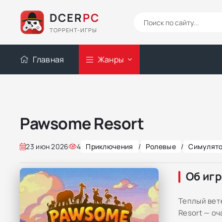
DCER
PC
ТОРРЕНТ-ИГРЫ
Главная
Жанры
Pawsome Resort
23 июн 2026
4
Приключения
/
Ролевые
/
Симулят
Об иг
Теплый вет
Resort — о