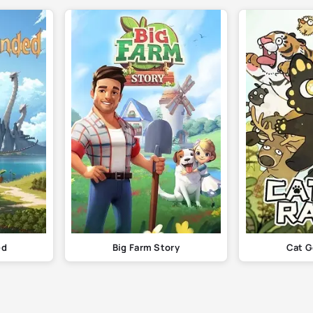
ed
Big Farm Story
Cat G