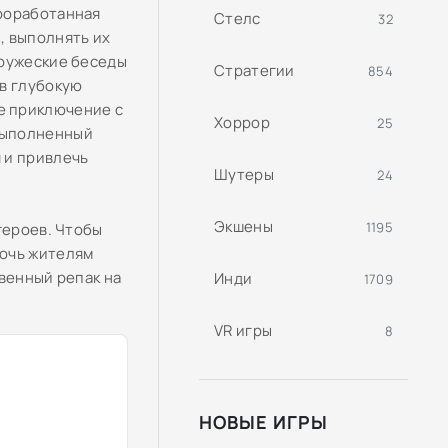
Проработанная
Стелс
32
, выполнять их
Дружеские беседы
Стратегии
854
 в глубокую
е приключение с
Хоррор
25
выполненный
 и привлечь
Шутеры
24
Экшены
1195
героев. Чтобы
мочь жителям
венный репак на
Инди
1709
VR игры
8
НОВЫЕ ИГРЫ