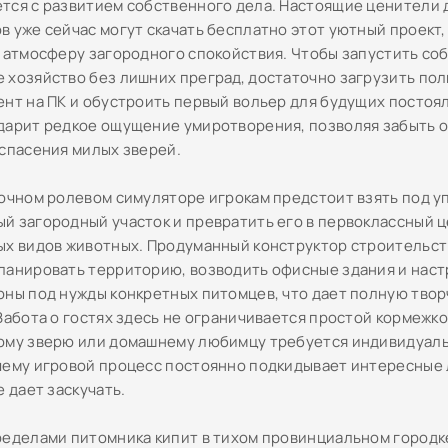
тся с развитием собственного дела. Настоящие ценители
в уже сейчас могут скачать бесплатно этот уютный проект,
в атмосферу загородного спокойствия. Чтобы запустить со
 хозяйство без лишних преград, достаточно загрузить по
ент на ПК и обустроить первый вольер для будущих постоя
дарит редкое ощущение умиротворения, позволяя забыть 
 спасения милых зверей.
сочном ролевом симуляторе игрокам предстоит взять под 
й загородный участок и превратить его в первоклассный ц
ых видов животных. Продуманный конструктор строительст
ланировать территорию, возводить офисные здания и наст
оны под нужды конкретных питомцев, что дает полную тво
 Забота о гостях здесь не ограничивается простой кормежк
ому зверю или домашнему любимцу требуется индивидуаль
чему игровой процесс постоянно подкидывает интересные
е дает заскучать.
ределами питомника кипит в тихом провинциальном городк