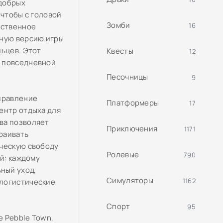
 добрых
 чтобы с головой
Зомби
16
бственное
лную версию игры
льцев. Этот
Квесты
12
о повседневной
Песочницы
9
управление
Платформеры
17
ентр отдыха для
ва позволяет
Приключения
1171
раивать
рческую свободу
Ролевые
790
ой: каждому
ный уход,
Симуляторы
1162
 логистические
Спорт
95
е Pebble Town,