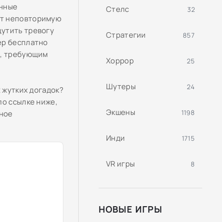
енные
Стелс
32
ют неповторимую
щутить тревогу
Стратегии
857
ер бесплатно
м, требующим
Хоррор
25
Шутеры
24
 жутких догадок?
по ссылке ниже,
Экшены
1198
нное
Инди
1715
VR игры
8
НОВЫЕ ИГРЫ