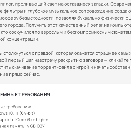
пилог, проливающий свет на оставшиеся загадки. Соврем
е фильтры и глубокое музыкальное сопровождение созда
мосферу безысходности, позволяя буквально физически о
го города. Получить этот качественный репак на компьют
, кто соскучился по взрослым и бескомпромиссным сюжета
ой концентрации.
ы столкнуться с правдой, которая окажется страшнее самых
вой первый шаг навстречу раскрытию заговора — кликайте 
стить скачивание торрент-файла с игрой и начать собстве
ние прямо сейчас.
ЕМНЫЕ ТРЕБОВАНИЯ
ые требования:
ws 10, 11 (64-bit)
: intel Core i3 or higher
ная память: 4 GB ОЗУ