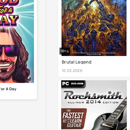
14
Brutal Legend
10.03.2026
For A Day