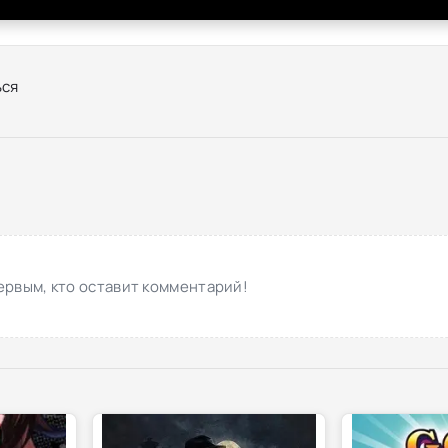
ся
ервым, кто оставит комментарий!