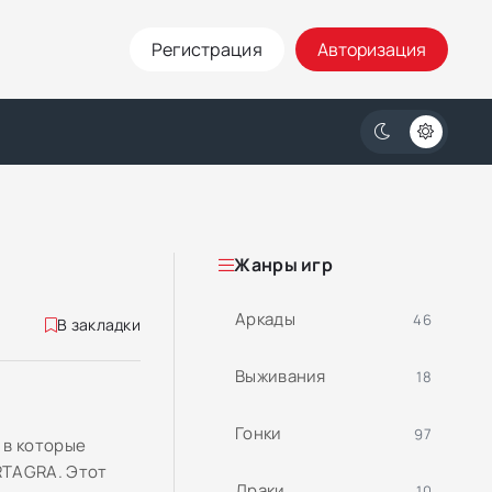
Регистрация
Авторизация
Жанры игр
Аркады
46
В закладки
Выживания
18
Гонки
97
 в которые
RTAGRA. Этот
Драки
10