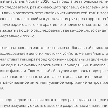
ый визуальный роман 2026 года предлагает пользователям
го следователя, разыскивающего пропавшую наследницу 
бы лично распутать этот клубок мистических событий и зло
ачественных историй могут скачать игру через торрент на 
олную версию этого интерактивного приключения, вы мгно
е захватывающего расследования, где каждое слово свиде
смертельной ложью.
ективная новелла мастерски связывает банальный поиск п
расследованием цепочки жестоких убийств. Нелинейная ст
ния ставит геймера перед сложными моральными дилемма
на судьбы ключевых персонажей и приводящими к несколь
вным финалам. Тщательный сбор улик и допросы подозрит
ставят вас постоянно сомневаться в реальности происходя
я максимальное интеллектуальное напряжение на протяже
ия.
е переиздание классического шедевра предлагает оцени
нную визуальную часть с высоким разрешением и дополн