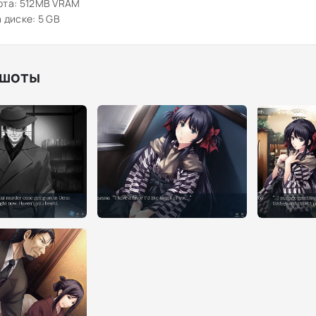
рта: 512MB VRAM
 диске: 5 GB
шоты