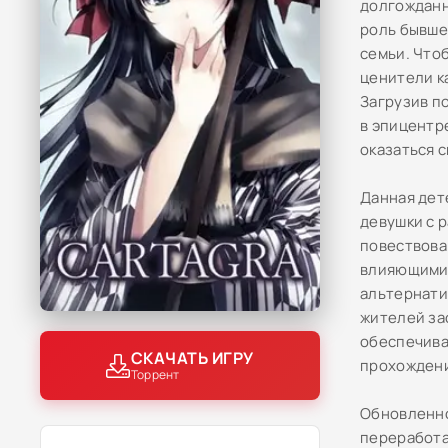
долгожданн
роль бывше
семьи. Что
ценители к
Загрузив п
в эпицентр
оказаться 
Данная дет
девушки с 
повествова
влияющими 
альтернати
жителей за
обеспечива
СКАЧАТЬ ИГРУ
прохожден
Торрент
Обновленно
переработа