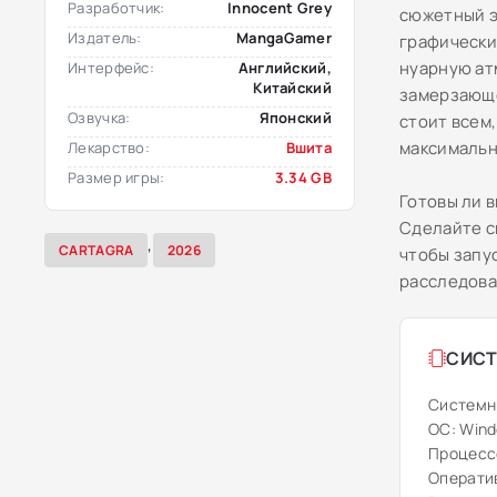
Разработчик:
Innocent Grey
сюжетный э
Издатель:
MangaGamer
графически
нуарную ат
Интерфейс:
Английский,
Китайский
замерзающе
Озвучка:
Японский
стоит всем
максимальн
Лекарство:
Вшита
Размер игры:
3.34 GB
Готовы ли в
Сделайте с
,
CARTAGRA
2026
чтобы запу
расследова
СИСТ
Системн
ОС: Windo
Процессор
Оператив