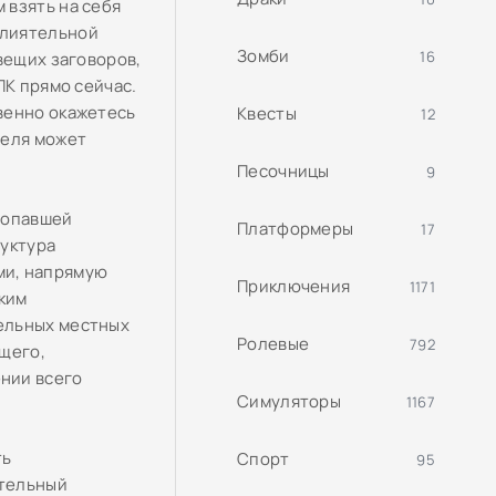
 взять на себя
влиятельной
Зомби
16
вещих заговоров,
ПК прямо сейчас.
венно окажетесь
Квесты
12
теля может
Песочницы
9
ропавшей
Платформеры
17
руктура
ми, напрямую
Приключения
1171
ким
ельных местных
Ролевые
792
щего,
нии всего
Симуляторы
1167
ть
Спорт
95
ительный