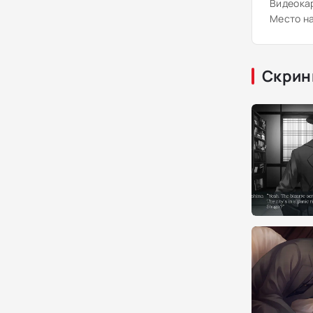
Видеока
Место на
Скрин