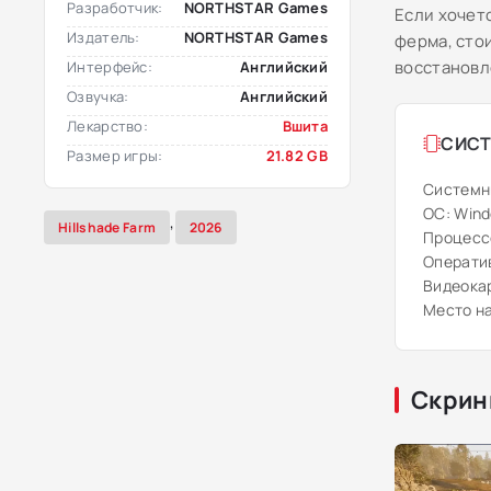
Разработчик:
NORTHSTAR Games
Если хочет
Издатель:
NORTHSTAR Games
ферма, сто
восстановл
Интерфейс:
Английский
Озвучка:
Английский
Лекарство:
Вшита
СИСТ
Размер игры:
21.82 GB
Системн
ОС: Windo
,
Hillshade Farm
2026
Процессо
Оператив
Видеокар
Место на
Скрин