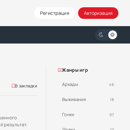
Регистрация
Авторизация
Жанры игр
Аркады
46
В закладки
Выживания
18
Гонки
97
ошенного
й результат.
Драки
10