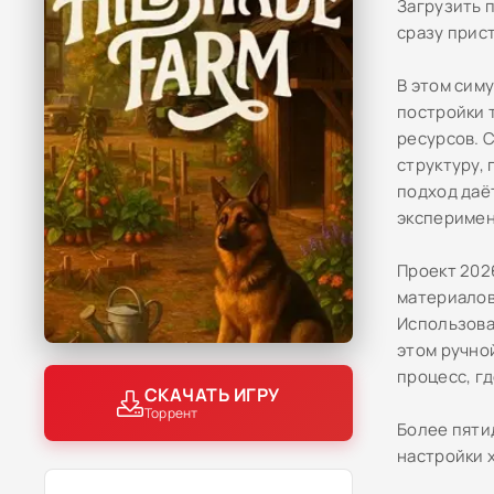
Загрузить 
сразу прис
В этом сим
постройки 
ресурсов. 
структуру,
подход даё
эксперимен
Проект 202
материалов
Использова
этом ручно
процесс, гд
СКАЧАТЬ ИГРУ
Торрент
Более пяти
настройки 