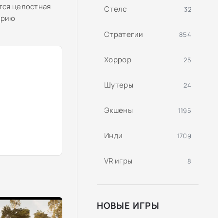
тся целостная
Стелс
32
орию
Стратегии
854
Хоррор
25
Шутеры
24
Экшены
1195
Инди
1709
VR игры
8
НОВЫЕ ИГРЫ