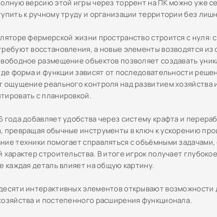
полную версию этой игры через торрент на ПК можно уже с
тупить к ручному труду и организации территории без лиш
уляторе фермерской жизни пространство строится с нуля: 
требуют восстановления, а новые элементы возводятся из
Свободное размещение объектов позволяет создавать уни
 где форма и функции зависят от последовательности решен
т ощущение реального контроля над развитием хозяйства 
тировать с планировкой.
6 года добавляет удобства через систему крафта и перера
, превращая обычные инструменты в ключ к ускорению про
ние техники помогает справляться с объёмными задачами,
й характер строительства. В итоге игрок получает глубоко
е каждая деталь влияет на общую картину.
десяти интерактивных элементов открывают возможности 
хозяйства и постепенного расширения функционала.