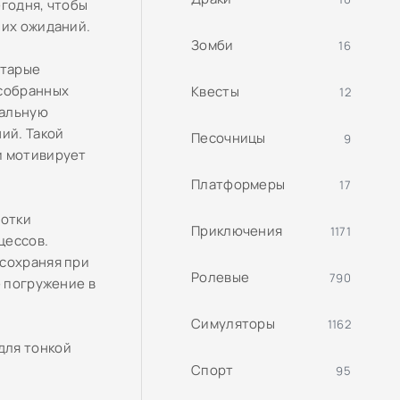
егодня, чтобы
них ожиданий.
Зомби
16
старые
 собранных
Квесты
12
кальную
ий. Такой
Песочницы
9
и мотивирует
Платформеры
17
ботки
Приключения
1171
цессов.
 сохраняя при
Ролевые
790
е погружение в
Симуляторы
1162
для тонкой
Спорт
95