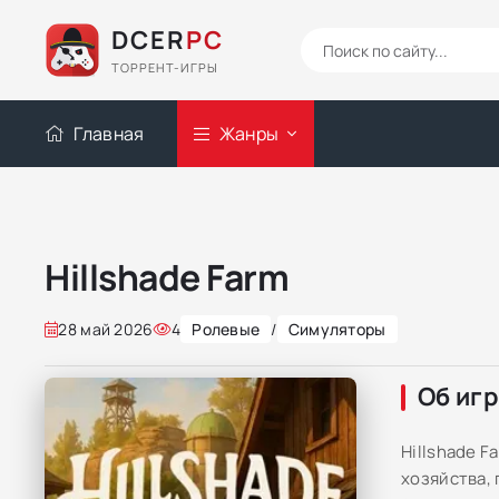
DCER
PC
ТОРРЕНТ-ИГРЫ
Главная
Жанры
Hillshade Farm
28 май 2026
4
Ролевые
/
Симуляторы
Об иг
Hillshade 
хозяйства,