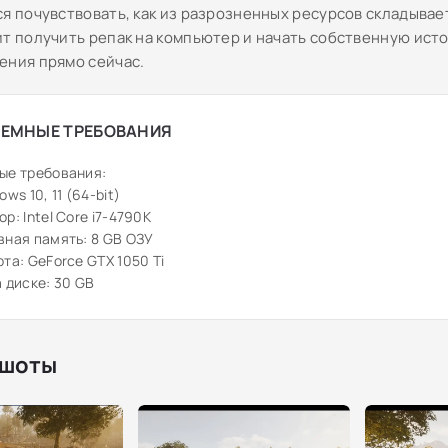
ся почувствовать, как из разрозненных ресурсов складывае
ит получить репак на компьютер и начать собственную ист
ения прямо сейчас.
ЕМНЫЕ ТРЕБОВАНИЯ
ые требования:
ws 10, 11 (64-bit)
р: Intel Core i7-4790K
ная память: 8 GB ОЗУ
та: GeForce GTX 1050 Ti
 диске: 30 GB
шоты