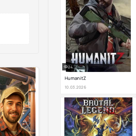
24
HumanitZ
10.03.2026