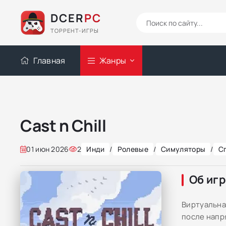
DCER
PC
ТОРРЕНТ-ИГРЫ
Главная
Жанры
Cast n Chill
01 июн 2026
2
Инди
/
Ролевые
/
Симуляторы
/
С
Об иг
Виртуальная
после напр