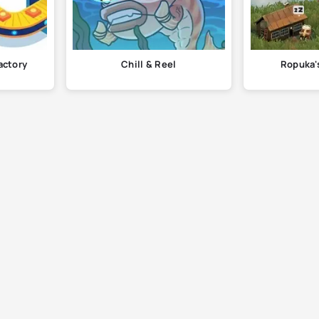
Factory
Chill & Reel
Ropuka's