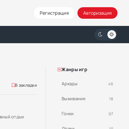
Регистрация
Авторизация
Жанры игр
Аркады
46
В закладки
Выживания
18
Гонки
97
ивный отдых
Драки
10