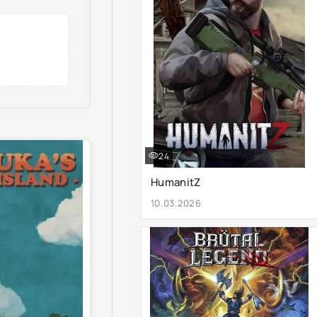
24
HumanitZ
10.03.2026