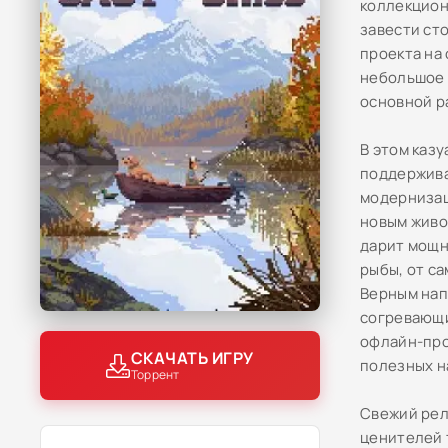
коллекцион
завести ст
проекта на 
небольшое 
основной р
В этом каз
поддержива
модернизац
новым живо
дарит мощн
рыбы, от с
Верным нап
согревающи
офлайн-про
СКАЧАТЬ ИГРУ
полезных н
Торрент
Свежий рел
ценителей 