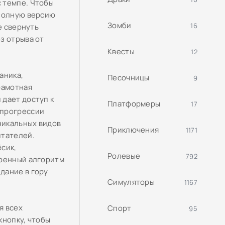
 темпе. Чтобы
 полную версию
Зомби
16
е свернуть
з отрыва от
Квесты
12
аника,
Песочницы
9
рамотная
 дает доступ к
Платформеры
17
 прогрессии
никальных видов
Приключения
1171
итателей.
сик,
Ролевые
792
роенный алгоритм
дание в гору
Симуляторы
1167
я всех
Спорт
95
кнопку, чтобы