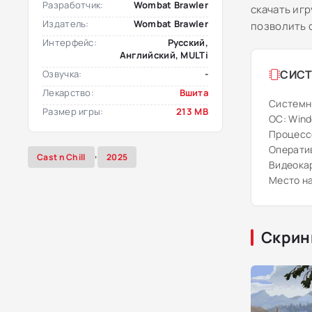
Разработчик:
Wombat Brawler
скачать иг
Издатель:
Wombat Brawler
позволить 
Интерфейс:
Русский,
Английский, MULTi
СИСТ
Озвучка:
-
Лекарство:
Вшита
Системн
Размер игры:
213 MB
ОС: Windo
Процессор
Оператив
,
Cast n Chill
2025
Видеокар
Место на
Скрин