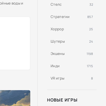
койные воды и
Стелс
32
Стратегии
857
Хоррор
25
Шутеры
24
Экшены
1198
Инди
1715
VR игры
8
НОВЫЕ ИГРЫ