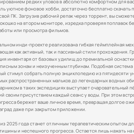
ированием редких уловов в абсолютно комфортном для вас
оль уютное фоновое хобби, достаточно бесплатно скачать
свой ПК. Загрузив рабочий репак через торрент, вы сможет
окошко на втором мониторе, изредка проверяя поплавок бе
аботы или просмотра фильмов.
уальном инди-проекте реализована гибкая геймплейная мех
ющая как активный, так и пассивный стили прохождения. Г
ия инвентаря от базовых удилищ до премиальной оснастки
писным зонам и неизученным глубинам. Подобная система
ый стимул собрать полную энциклопедию из пятидесяти у
амых распространенных мальков до легендарных водных об
арником в таких экспедициях выступает очаровательный пё
й своим присутствием каждый сеанс у воды. При этом вст
гресса бережет ваше личное время, превращая долгое ожи
аград даже при закрытом приложении.
из 2025 года станет отличным терапевтическим опытом дл
тишины и неспешного прогресса. Остается лишь нажать на 