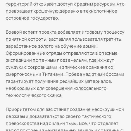
территорий открывает доступ к редким ресурсам, что
превращает крошечную деревню в технологичное
островное государство.
Боевой аспект проекта добавляет игровому процессу
приятной остроты, заставляя пользователя тратить
заработанное золото на обучение армии.
Сформированные отряды отправляются в опасные
экспедиции по темным подземельям, где их ждут
сундуки с сокровищами и эпические сражения со
смертоносными Титанами. Победа над этими боссами
гарантирует получение редчайших материалов,
необходимых для совершения колоссального
технологического скачка.
Приоритетом для вас станет создание несокрушимой
державы и доказательство своего тактического
превосходства над силами тьмы. Все, что отделяет
вас от покорения неизведанных земель и сражений с