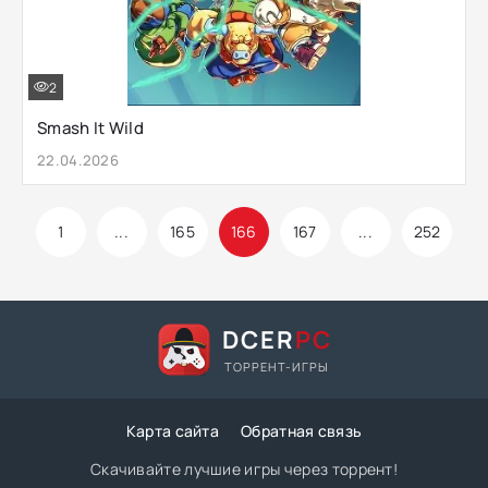
2
Smash It Wild
22.04.2026
1
...
165
166
167
...
252
DCER
PC
ТОРРЕНТ-ИГРЫ
Карта сайта
Обратная связь
Скачивайте лучшие игры через торрент!