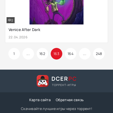
2
Venice After Dark
22.04.2026
1
...
162
163
164
...
248
DCER
PC
ТОРРЕНТ-ИГРЫ
Карта сайта
Обратная связь
Скачивайте лучшие игры через торрент!