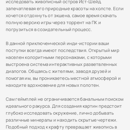
исследовать живописный остров Ист-Шейд,
запечатлевая его природные красоты на холсте. Если
хочется отдохнуть от экшена, самое время скачать
полную версию игры через торрент на ПК и
погрузиться в созидательный процесс.
В данной приключенческой инди-истории ваши
поступки всегда имеют последствия. Открытый мир
населен колоритными персонажами, с которыми
выстроена система интерактивных разветвленных
диалогов. Общаясь с жителями, заводя друзей и
помогая им, вы проникаетесь местной атмосферой и
находите вдохновение для новых полотен.
Сам геймплей не ограничивается банальным поиском
идеального ракурса. Для создания картин предстоит
глубоко исследовать окружение, лично добывать
различные минералы и находить скрытые чертежи.
Подобный подход к крафту превращает живопись в